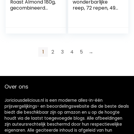
Roast Almond 180g,
wonderbarlijke
gecombineerd
reep, 72 repen, 49
knapperige hele
g (72 x 49 g), 3
geroosterde
dozen
amandelen met
verrukkelijke Old
Gold pure
chocolade, pak van
14
1
2
3
4
5
→
Over ons
Joriciousdelicious.nl is een moderne alles-in-één
prijsvergelijkings- en beoordelingswebsite die de beste deals
biedt die beschikbaar zijn op amazon en u op de hoogte
houdt via de laatst toegevoegde blogs. Alle afbeeldingen
zijn auteursrechtelijk beschermd door hun respectievelijke
eigenaren. Alle geciteerde inhoud is afgeleid van hun