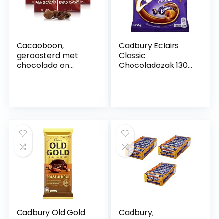
Cacaoboon,
Cadbury Eclairs
geroosterd met
Classic
chocolade en
Chocoladezak 130g
fondant, 90 g, lijn Le
Koffer van 12
Dragées
(verpakking van 4
stuks)
Cadbury Old Gold
Cadbury,