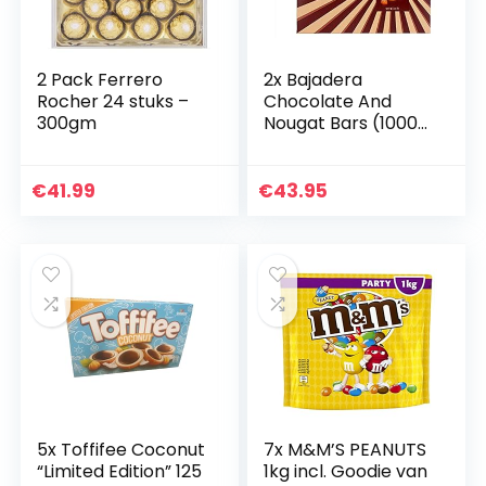
2 Pack Ferrero
2x Bajadera
Rocher 24 stuks –
Chocolate And
300gm
Nougat Bars (1000
gr)
€
41.99
€
43.95
5x Toffifee Coconut
7x M&M’S PEANUTS
“Limited Edition” 125
1kg incl. Goodie van