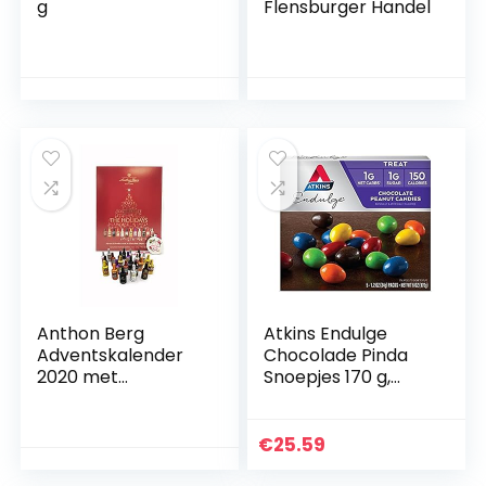
g
Flensburger Handel
Anthon Berg
Atkins Endulge
Adventskalender
Chocolade Pinda
2020 met
Snoepjes 170 g,
beroemde
Suikervrij,
likeurmerken, 24
Koolhydraatarm
flessen 375 g, met
€
25.59
lekkere
vloeistofvulling