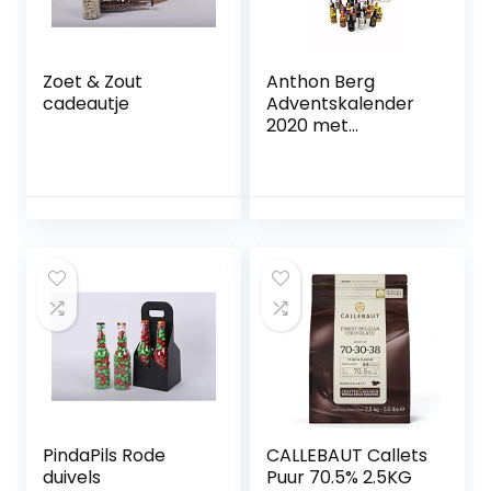
Zoet & Zout
Anthon Berg
cadeautje
Adventskalender
2020 met
beroemde
likeurmerken, 24
flessen 375 g, met
lekkere
vloeistofvulling
PindaPils Rode
CALLEBAUT Callets
duivels
Puur 70.5% 2.5KG