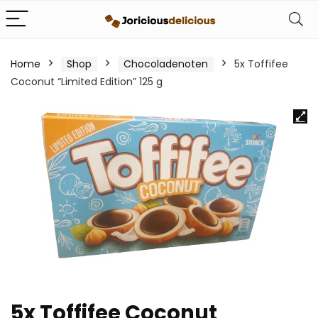
Home
Shop
Chocoladenoten
5x Toffifee
Coconut “Limited Edition” 125 g
5x Toffifee Coconut