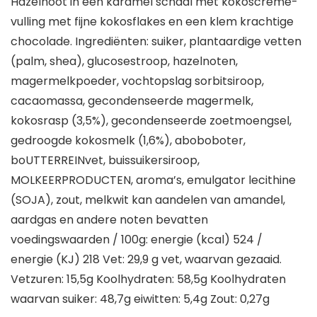
Hazelnoot in een karamel schaal met kokoscrème-
vulling met fijne kokosflakes en een klem krachtige
chocolade. Ingrediënten: suiker, plantaardige vetten
(palm, shea), glucosestroop, hazelnoten,
magermelkpoeder, vochtopslag sorbitsiroop,
cacaomassa, gecondenseerde magermelk,
kokosrasp (3,5%), gecondenseerde zoetmoengsel,
gedroogde kokosmelk (1,6%), aboboboter,
boUTTERREINvet, buissuikersiroop,
MOLKEERPRODUCTEN, aroma’s, emulgator lecithine
(SOJA), zout, melkwit kan aandelen van amandel,
aardgas en andere noten bevatten
voedingswaarden / 100g: energie (kcal) 524 /
energie (KJ) 218 Vet: 29,9 g vet, waarvan gezaaid.
Vetzuren: 15,5g Koolhydraten: 58,5g Koolhydraten
waarvan suiker: 48,7g eiwitten: 5,4g Zout: 0,27g