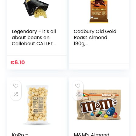
Legendary – it’s all
Cadbury Old Gold
about beans en
Roast Almond
Callebaut CALLETS
180g,
WIT – Originele
gecombineerd
pastilles, witte
knapperige hele
druppels pure
geroosterde
€
6.10
Belgische
amandelen met
chocolade, ideaal
verrukkelijke Old
voor warme
Gold pure
chocolademelk en
chocolade, pak
nog veel meer.
van 14
WIT 250 gr
KoRo –
M&M’s Almond