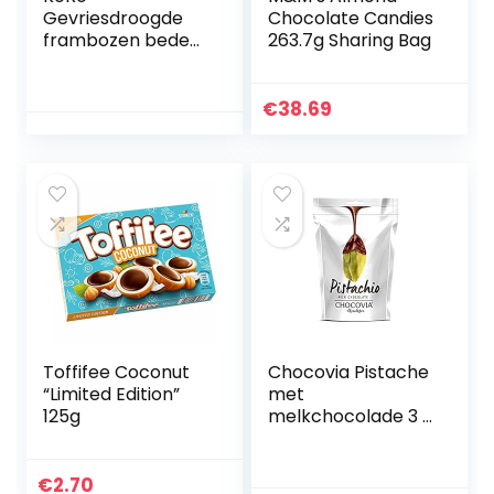
Gevriesdroogde
Chocolate Candies
frambozen bedekt
263.7g Sharing Bag
met witte
chocolade | 500 g
€
38.69
Toffifee Coconut
Chocovia Pistache
“Limited Edition”
met
125g
melkchocolade 3 x
120g
€
2.70