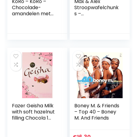
KoRo – KoRo –
Max & Alex
Chocolade-
Stroopwafelchunk
amandelen met
s –
kaneel 9 x 1 kg
Stroopwafelstukje
s Witte Chocolade
– 120 gram
Fazer Geisha Milk
Boney M. & Friends
with soft hazelnut
– Top 40 – Boney
filling Chocola 1
M. And Friends
Doos of 150g