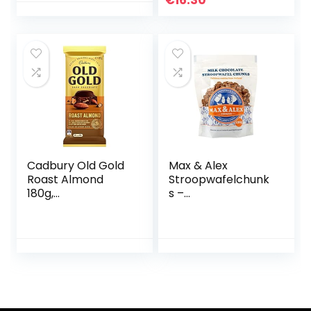
€
16.30
Cadbury Old Gold
Max & Alex
Roast Almond
Stroopwafelchunk
180g,
s –
gecombineerd
Stroopwafelstukje
knapperige hele
s Melkchocolade –
geroosterde
120 gram
amandelen met
verrukkelijke Old
Gold pure
chocolade, pak
van 14