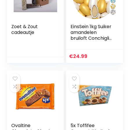
Zoet & Zout
EinsSein 1kg Suiker
cadeautje
amandelen
bruiloft Conchiglia
Mix wit-goud
metaalachtig mat
suikerbonen wit
€
24.99
bruitssuiker
dragees confetti
kleuren pure
omhuld coating
suikerlaagje
boontjes geboorte
communie candy
Ovaltine
5x Toffifee