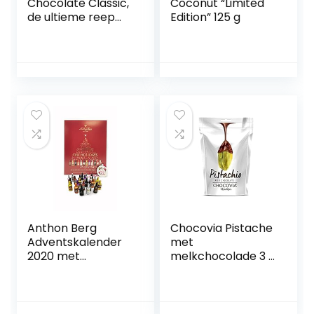
Chocolate Classic,
Coconut “Limited
de ultieme reep
Edition” 125 g
voor energie en
plezier, 1
verpakking (
4x20g )
Anthon Berg
Chocovia Pistache
Adventskalender
met
2020 met
melkchocolade 3 x
beroemde
120g
likeurmerken, 24
flessen 375 g, met
lekkere