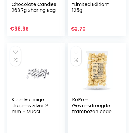
Chocolate Candies
“Limited Edition”
263.7g Sharing Bag
125g
€
38.69
€
2.70
Kogelvormige
KoRo –
dragees zilver 8
Gevriesdroogde
mm – Mucci
frambozen bedekt
Giovanni 500 g
met witte
chocolade | 500 g