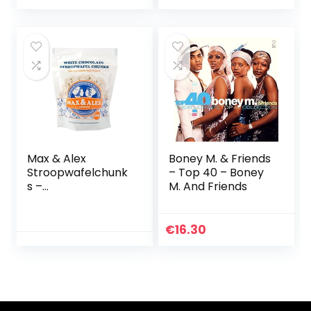
Max & Alex
Boney M. & Friends
Stroopwafelchunk
– Top 40 – Boney
s –
M. And Friends
Stroopwafelstukje
s Witte Chocolade
– 120 gram
€
16.30