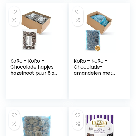
KoRo – KoRo –
KoRo – KoRo –
Chocolade hapjes
Chocolade-
hazelnoot puur 8 x
amandelen met
750 g
kaneel 9 x 1 kg