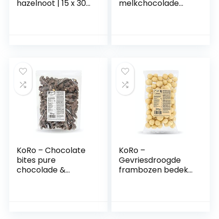
hazelnoot | 15 x 30
melkchocolade
g
750 g
KoRo – Chocolate
KoRo –
bites pure
Gevriesdroogde
chocolade &
frambozen bedekt
hazelnoot 750 g
met witte
chocolade | 500 g