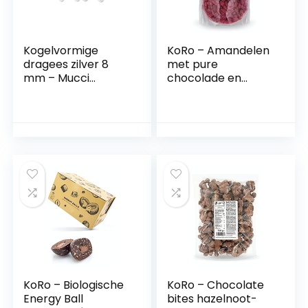
Kogelvormige
KoRo – Amandelen
dragees zilver 8
met pure
mm – Mucci
chocolade en
Giovanni 500 g
frambozenpoeder 1
kg
KoRo – Biologische
KoRo – Chocolate
Energy Ball
bites hazelnoot-