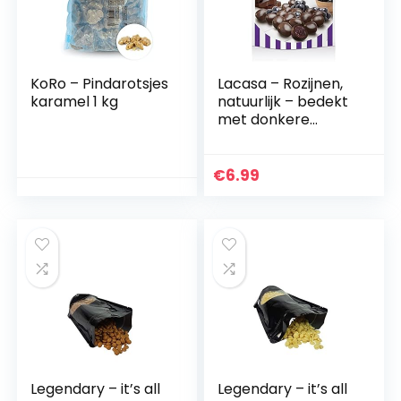
KoRo – Pindarotsjes
Lacasa – Rozijnen,
karamel 1 kg
natuurlijk – bedekt
met donkere
chocolade – Mi
Momento – 150
gram
€
6.99
Legendary – it’s all
Legendary – it’s all