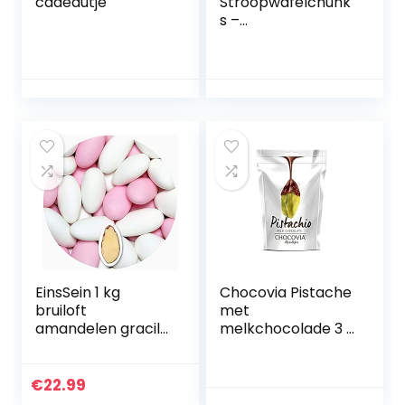
cadeautje
Stroopwafelchunk
s –
Stroopwafelstukje
s Melkchocolade –
120 gram
EinsSein 1 kg
Chocovia Pistache
bruiloft
met
amandelen gracile
melkchocolade 3 x
mix midi wit-roze
120g
mat amandelen
bruiloft suiker
€
22.99
amandelen