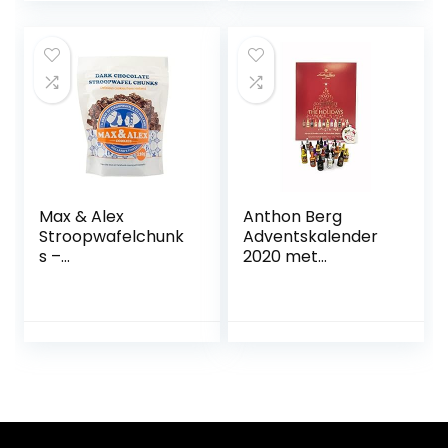
bonbonnière
confetti bad sekeri
gastgeschenk
suiker amandelen
doopamandelen
Max & Alex
Anthon Berg
Stroopwafelchunk
Adventskalender
s –
2020 met
Stroopwafelstukje
beroemde
s Pure Chocolade
likeurmerken, 24
– 120 gram
flessen 375 g, met
lekkere
vloeistofvulling