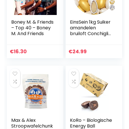
Boney M. & Friends
EinsSein 1kg Suiker
– Top 40 – Boney
amandelen
M. And Friends
bruiloft Conchiglia
Mix wit-goud
metaalachtig mat
suikerbonen wit
€
16.30
€
24.99
bruitssuiker
dragees confetti
kleuren pure
omhuld coating
suikerlaagje
boontjes geboorte
communie candy
Max & Alex
KoRo – Biologische
Stroopwafelchunk
Energy Ball