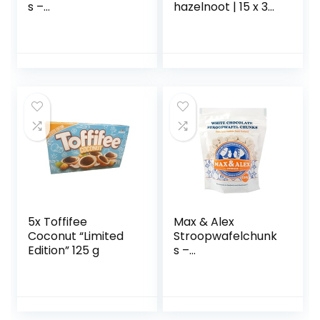
s –
hazelnoot | 15 x 30
Stroopwafelstukje
g
s Pure Chocolade
– 120 gram
5x Toffifee
Max & Alex
Coconut “Limited
Stroopwafelchunk
Edition” 125 g
s –
Stroopwafelstukje
s Witte Chocolade
– 120 gram