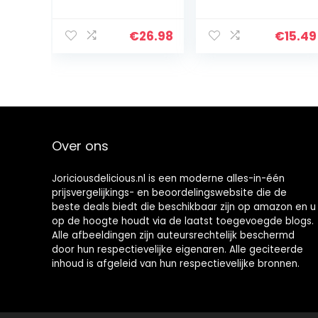
verpakking,
Yoberry, granen
chocoladerepen
€
26.98
€
15.49
met yoghurt-
bessen, 20 x 37
g, chocolade,
mueslirepen,
chocolade
grote
verpakking (740
Over ons
g)
Joriciousdelicious.nl is een moderne alles-in-één
prijsvergelijkings- en beoordelingswebsite die de
beste deals biedt die beschikbaar zijn op amazon en u
op de hoogte houdt via de laatst toegevoegde blogs.
Alle afbeeldingen zijn auteursrechtelijk beschermd
door hun respectievelijke eigenaren. Alle geciteerde
inhoud is afgeleid van hun respectievelijke bronnen.