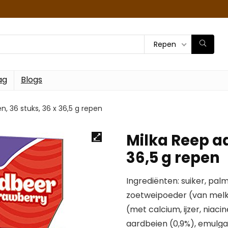
Repen
ag
Blogs
n, 36 stuks, 36 x 36,5 g repen
Milka Reep aa
36,5 g repen
Ingrediënten: suiker, pa
zoetweipoeder (van melk
(met calcium, ijzer, niac
aardbeien (0,9%), emulga