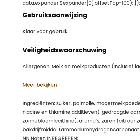
data.expander.$expander[0].offsetTop-100); }); 
Gebruiksaanwijzing
Klaar voor gebruik
Veiligheidswaarschuwing
Allergenen: Melk en melkproducten (inclusief l
Meer bekijken
Ingrediënten: suiker, palmolie, magermelkpoede
niacine en thiamine additieven), gedroogde aar
zonnebloemlecithine), aroma’s, zuren (citroenz
bakdrijfmiddel (ammoniumhydrogencarbonaat).
NN Noten INBEGREPEN: