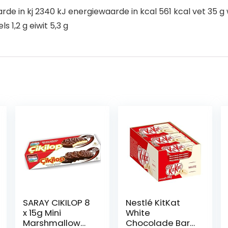
e in kj 2340 kJ energiewaarde in kcal 561 kcal vet 35 g
 1,2 g eiwit 5,3 g
SARAY CIKILOP 8
Nestlé KitKat
x 15g Mini
White
Marshmallow
Chocolade Bar