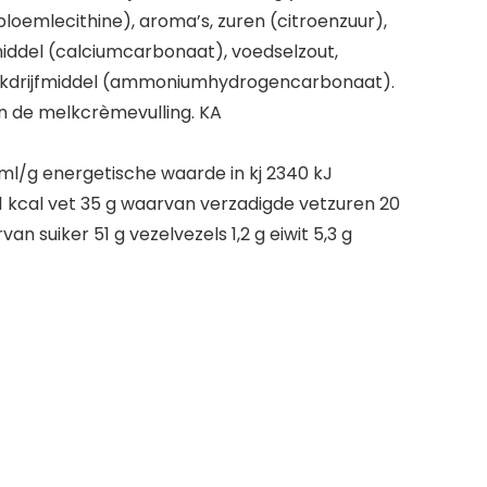
loemlecithine), aroma’s, zuren (citroenzuur),
middel (calciumcarbonaat), voedselzout,
akdrijfmiddel (ammoniumhydrogencarbonaat).
 de melkcrèmevulling. KA
l/g energetische waarde in kj 2340 kJ
1 kcal vet 35 g waarvan verzadigde vetzuren 20
n suiker 51 g vezelvezels 1,2 g eiwit 5,3 g