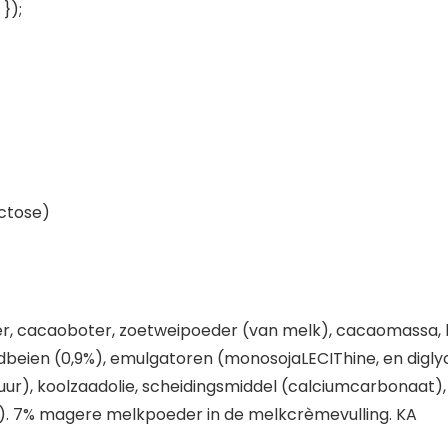
});
actose)
r, cacaoboter, zoetweipoeder (van melk), cacaomassa, bo
dbeien (0,9%), emulgatoren (monosojaLECIThine, en digly
uur), koolzaadolie, scheidingsmiddel (calciumcarbonaat)
 7% magere melkpoeder in de melkcrèmevulling. KA