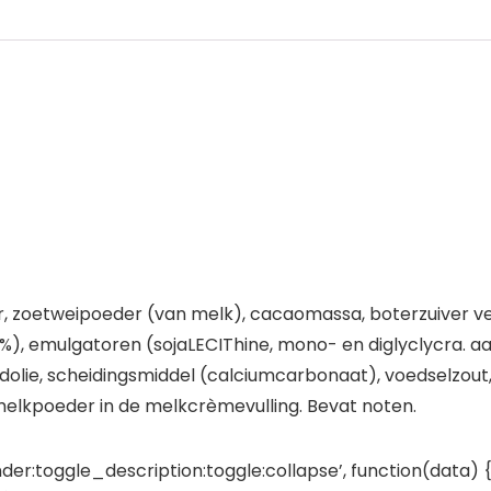
 zoetweipoeder (van melk), cacaomassa, boterzuiver vet,
%), emulgatoren (sojaLECIThine, mono- en diglyclycra. a
aadolie, scheidingsmiddel (calciumcarbonaat), voedselzou
kpoeder in de melkcrèmevulling. Bevat noten.
der:toggle_description:toggle:collapse’, function(data) {