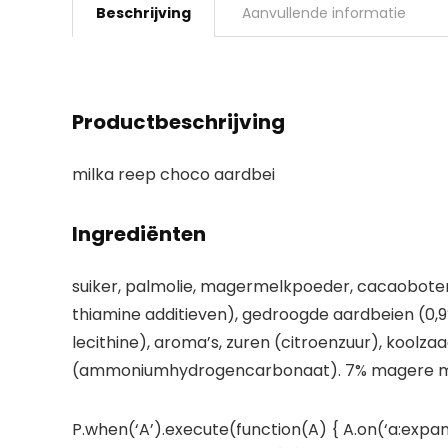
Beschrijving
Aanvullende informatie
Productbeschrijving
milka reep choco aardbei
Ingrediënten
suiker, palmolie, magermelkpoeder, cacaoboter,
thiamine additieven), gedroogde aardbeien (0,9
lecithine), aroma’s, zuren (citroenzuur), koolz
(ammoniumhydrogencarbonaat). 7% magere mel
P.when(‘A’).execute(function(A) { A.on(‘a:expan