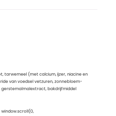
 tarwemeel (met calcium, ijzer, niacine en
aride van voedsel vetzuren, zonnebloem-
t, gerstemalmalextract, bakdrijfmiddel
 window.scroll(0,