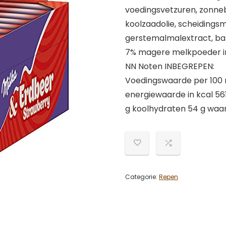
voedingsvetzuren, zonneb
koolzaadolie, scheidings
gerstemalmalextract, b
7% magere melkpoeder in
NN Noten INBEGREPEN:
Voedingswaarde per 100 m
energiewaarde in kcal 56
g koolhydraten 54 g waarva
Categorie:
Repen