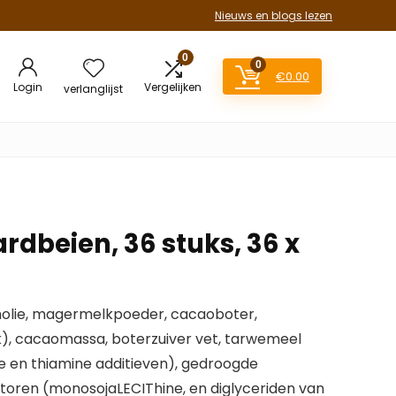
Nieuws en blogs lezen
0
0
€
0.00
Login
Vergelijken
verlanglijst
rdbeien, 36 stuks, 36 x
lmolie, magermelkpoeder, cacaoboter,
), cacaomassa, boterzuiver vet, tarwemeel
ine en thiamine additieven), gedroogde
toren (monosojaLECIThine, en diglyceriden van