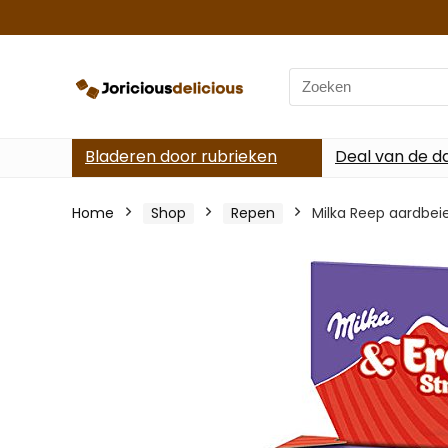
Search
for:
Bladeren door rubrieken
Deal van de d
Home
Shop
Repen
Milka Reep aardbeie