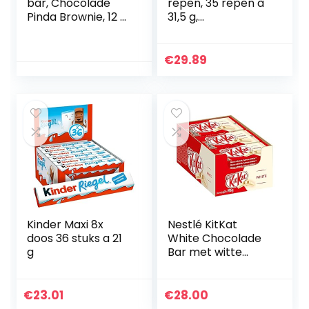
bar, Chocolade
repen, 35 repen à
Pinda Brownie, 12 x
31,5 g,
45g repen
hazelnootcrème-
wafelsneden met
chocoladecoating
€
29.89
Kinder Maxi 8x
Nestlé KitKat
doos 36 stuks a 21
White Chocolade
g
Bar met witte
chocolade en
knapperige wafel,
verpakking van 24
€
23.01
€
28.00
stuks (24 x 41,5 g)