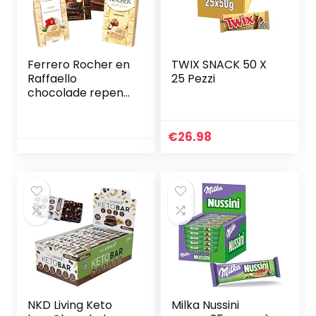
Ferrero Rocher en
TWIX SNACK 50 X
Raffaello
25 Pezzi
chocolade repen
90 g, verpakking
van 4 stuks
€
26.98
NKD Living Keto
Milka Nussini