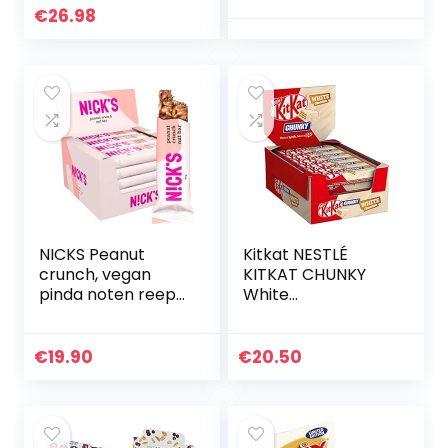
sporters en
€
26.98
golfers – 45g
chocolade –
melkchocolade,
witte en zachte
chocolade
NICKS Peanut
Kitkat NESTLÉ
crunch, vegan
KITKAT CHUNKY
pinda noten reep
White
met keto
chocoladereepen,
chocolade, zonder
knapperige reep
toegevoegde
met witte
€
19.90
€
20.50
suikers, glutenvrij
chocolade en
(12x40g)
knapperige wafels,
24-pack (24 x
40g)