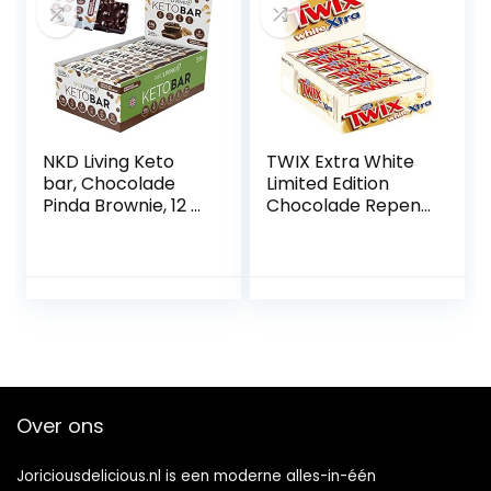
NKD Living Keto
TWIX Extra White
bar, Chocolade
Limited Edition
Pinda Brownie, 12 x
Chocolade Repen
45g repen
75g – Origineel
(30)
Over ons
Joriciousdelicious.nl is een moderne alles-in-één