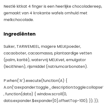
Nestlé kitkat 4 finger is een heerlijke chocoladereep,
gemaakt van 4 krokante wafels omhuld met
melkchocolade.
Ingrediënten
Suiker, TARWEMEEL, magere MELKpoeder,
cacaoboter, cacaomassa, plantaardige vetten
(palm, karité), watervrij MELKvet, emulgator
(lecithinen), rijsmiddel (natriumcarbonaten).
P.when(‘A’).execute(function(A) {
A.on(‘a:expander:toggle_description:toggle:collapse’
, function(data) { window.scroll(0,
data.expander.$expander[0].offsetTop-100); }); });