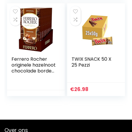
Ferrero Rocher
TWIX SNACK 50 X
originele hazelnoot
25 Pezzi
chocolade borden
van 90g (8 x 90g)
€
26.98
Over ons