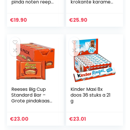
pinda noten reep
krokante karamel
met keto
& amandelen
chocolade, zonder
gewikkeld in
toegevoegde
melkchocolade
€
19.90
€
25.90
suikers, glutenvrij
zonder
(12x40g)
toegevoegde
suiker, glutenvrij |
21x28g
Reeses Big Cup
Kinder Maxi 8x
Standard Bar –
doos 36 stuks a 21
Grote pindakaas
g
cup-reep: 16 stuks
(16 x 39 g)
€
23.00
€
23.01