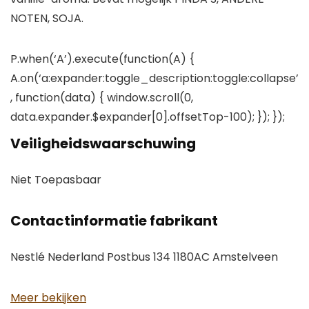
NOTEN, SOJA.
P.when(‘A’).execute(function(A) {
A.on(‘a:expander:toggle_description:toggle:collapse’
, function(data) { window.scroll(0,
data.expander.$expander[0].offsetTop-100); }); });
Veiligheidswaarschuwing
Niet Toepasbaar
Contactinformatie fabrikant
Nestlé Nederland Postbus 134 1180AC Amstelveen
Meer bekijken