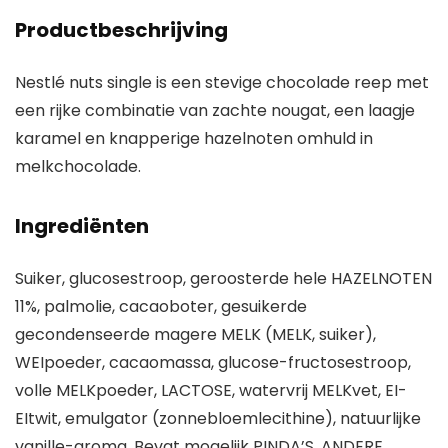
Productbeschrijving
Nestlé nuts single is een stevige chocolade reep met
een rijke combinatie van zachte nougat, een laagje
karamel en knapperige hazelnoten omhuld in
melkchocolade.
Ingrediënten
Suiker, glucosestroop, geroosterde hele HAZELNOTEN
11%, palmolie, cacaoboter, gesuikerde
gecondenseerde magere MELK (MELK, suiker),
WEIpoeder, cacaomassa, glucose-fructosestroop,
volle MELKpoeder, LACTOSE, watervrij MELKvet, EI-
EItwit, emulgator (zonnebloemlecithine), natuurlijke
vanille-aroma. Bevat mogelijk PINDA’S, ANDERE