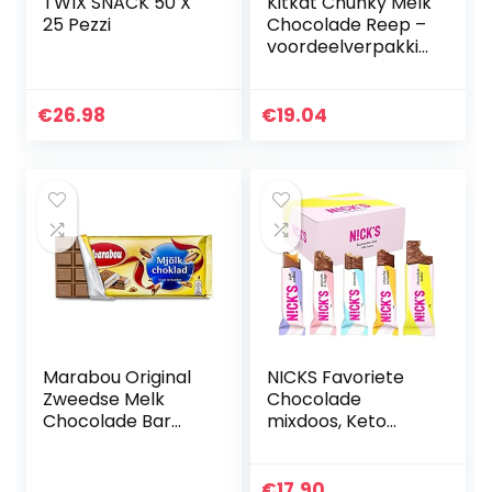
TWIX SNACK 50 X
Kitkat Chunky Melk
25 Pezzi
Chocolade Reep –
voordeelverpakkin
g – doos met 24
chocoladerepen
€
26.98
€
19.04
Marabou Original
NICKS Favoriete
Zweedse Melk
Chocolade
Chocolade Bar
mixdoos, Keto
200g
Snackrepen
Zonder
Toegevoegde
€
17.90