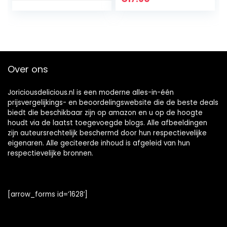
Suikers Glutenvrij
Chocolaatjes Low
carb Snoepjes (12 x
Bars)
Over ons
Joriciousdelicious.nl is een moderne alles-in-één
prijsvergelijkings- en beoordelingswebsite die de beste deals
biedt die beschikbaar zijn op amazon en u op de hoogte
houdt via de laatst toegevoegde blogs. Alle afbeeldingen
zijn auteursrechtelijk beschermd door hun respectievelijke
eigenaren. Alle geciteerde inhoud is afgeleid van hun
respectievelijke bronnen.
[arrow_forms id=’1628′]