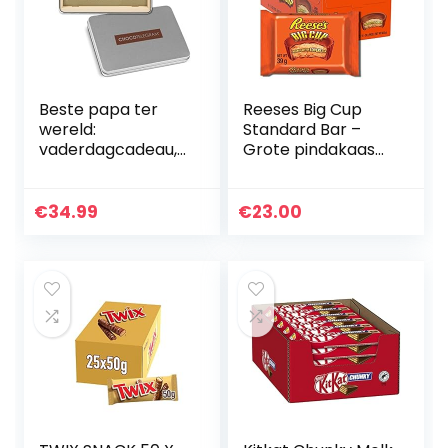
Beste papa ter
Reeses Big Cup
wereld:
Standard Bar –
vaderdagcadeau,
Grote pindakaas
cadeau-idee voor
cup-reep: 16 stuks
papa, chocolade,
(16 x 39 g)
vader, vader,
€
34.99
€
23.00
verjaardag