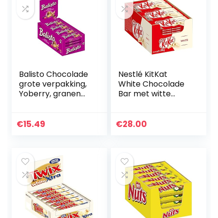
Balisto Chocolade
Nestlé KitKat
grote verpakking,
White Chocolade
Yoberry, granen
Bar met witte
chocoladerepen
chocolade en
met yoghurt-
knapperige wafel,
bessen, 20 x 37 g,
verpakking van 24
€
15.49
€
28.00
chocolade,
stuks (24 x 41,5 g)
mueslirepen,
chocolade grote
verpakking (740
g)