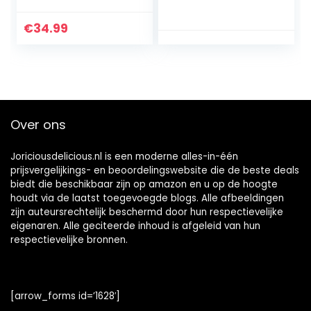
papa, chocolade,
vader, vader,
€
34.99
verjaardag
Over ons
Joriciousdelicious.nl is een moderne alles-in-één
prijsvergelijkings- en beoordelingswebsite die de beste deals
biedt die beschikbaar zijn op amazon en u op de hoogte
houdt via de laatst toegevoegde blogs. Alle afbeeldingen
zijn auteursrechtelijk beschermd door hun respectievelijke
eigenaren. Alle geciteerde inhoud is afgeleid van hun
respectievelijke bronnen.
[arrow_forms id=’1628′]