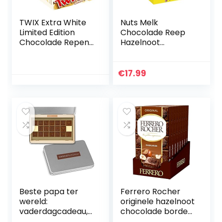
TWIX Extra White
Nuts Melk
Limited Edition
Chocolade Reep
Chocolade Repen
Hazelnoot
75g – Origineel
Karamel –
(30)
voordeelverpakkin
g – doos met 24
€
17.99
chocoladerepen
Beste papa ter
Ferrero Rocher
wereld:
originele hazelnoot
vaderdagcadeau,
chocolade borden
cadeau-idee voor
van 90g (8 x 90g)