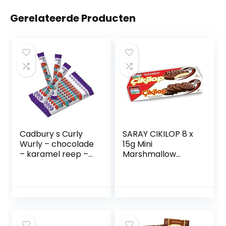
Gerelateerde Producten
Cadbury s Curly
SARAY CIKILOP 8 x
Wurly – chocolade
15g Mini
– karamel reep –
Marshmallow
12-pack
sandwich-koekjes
– Turkse
zoetigheid bedekt
met
melkchocolade |
Marshmallow
schuimsuiker