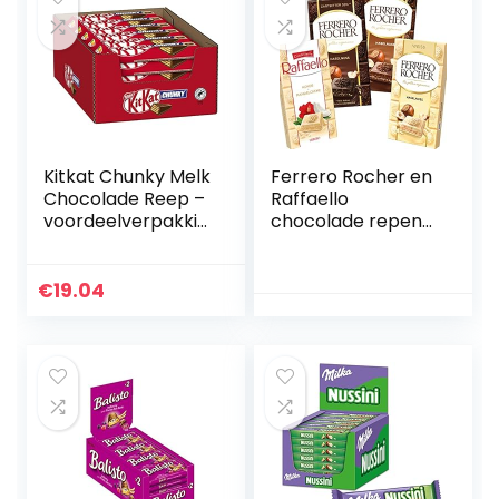
vulling – halal
chocolade –
koffiekoekjes –
chocolade biscuit
Kitkat Chunky Melk
Ferrero Rocher en
Chocolade Reep –
Raffaello
voordeelverpakkin
chocolade repen
g – doos met 24
90 g, verpakking
chocoladerepen
van 4 stuks
€
19.04