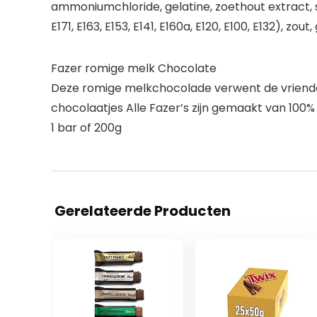
ammoniumchloride, gelatine, zoethout extract, st
E171, E163, E153, E141, E160a, E120, E100, E132), 
Fazer romige melk Chocolate
Deze romige melkchocolade verwent de vrienden v
chocolaatjes Alle Fazer’s zijn gemaakt van 100%
1 bar of 200g
Gerelateerde Producten