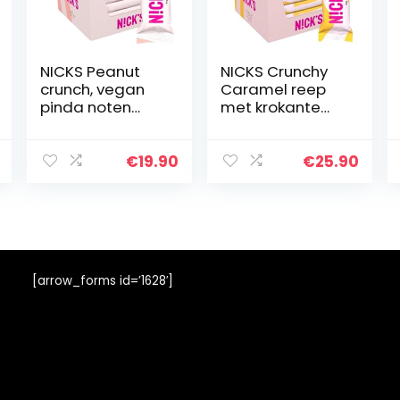
NICKS Peanut
NICKS Crunchy
crunch, vegan
Caramel reep
pinda noten
met krokante
reep met keto
karamel &
chocolade,
amandelen
zonder
gewikkeld in
€
19.90
€
25.90
toegevoegde
melkchocolade
suikers,
zonder
glutenvrij
toegevoegde
(12x40g)
suiker, glutenvrij
| 21x28g
[arrow_forms id=’1628′]