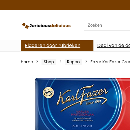
Search
for:
Bladeren door rubrieken
Deal van de d
Home
Shop
Repen
Fazer KarlFazer Cr