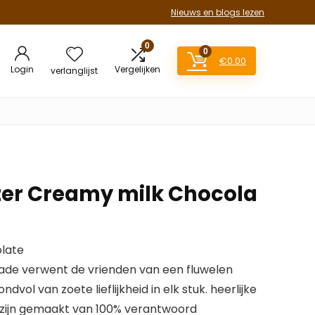
Nieuws en blogs lezen
0
0
€
0.00
Login
Vergelijken
verlanglijst
zer Creamy milk Chocola
late
de verwent de vrienden van een fluwelen
vol van zoete lieflijkheid in elk stuk. heerlijke
s zijn gemaakt van 100% verantwoord