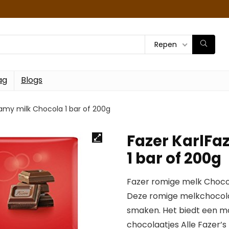
Repen
ag
Blogs
eamy milk Chocola 1 bar of 200g
Fazer KarlFa
1 bar of 200g
Fazer romige melk Choco
Deze romige melkchocola
smaken. Het biedt een mond
chocolaatjes Alle Fazer’