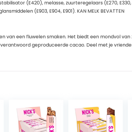
abilisator (E420), melasse, zuurteregelaars (E270, E330, 
zout, glansmiddelen (E903, E904, E901). KAN MELK BEVATTEN
an een fluwelen smaken. Het biedt een mondvol van zoete 
 verantwoord geproduceerde cacao. Deel met je vrienden o