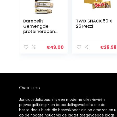
Barebells
TWIX SNACK 50 X
Gemengde
25 Pezzi
proteïnerepen
55g x 12 (6
soorten mix),
salty peanut,
€
49.00
€
26.98
koekjes &
crème, karamel
cashew,
hazelnoot &
nougat, witte
chocolade
amandel
Over ons
Joriciousdelicious.nl is een moderne alles-in-één
prijsvergelijkings- en beoordelingswebsite die de
beste deals biedt die beschikbaar zijn op amazon en u
op de hoogte houdt via de laatst toegevoegde blogs.