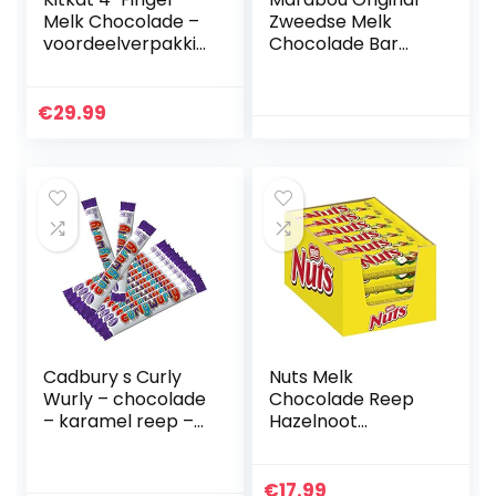
Melk Chocolade –
Zweedse Melk
voordeelverpakkin
Chocolade Bar
g – doos met 36
200g
chocoladerepen
€
29.99
Cadbury s Curly
Nuts Melk
Wurly – chocolade
Chocolade Reep
– karamel reep –
Hazelnoot
12-pack
Karamel –
voordeelverpakkin
g – doos met 24
€
17.99