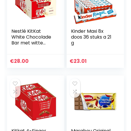
Nestlé KitKat
Kinder Maxi 8x
White Chocolade
doos 36 stuks a 21
Bar met witte
g
chocolade en
knapperige wafel,
verpakking van 24
€
28.00
€
23.01
stuks (24 x 41,5 g)
Kitkat 4-Finger
Marabou Original