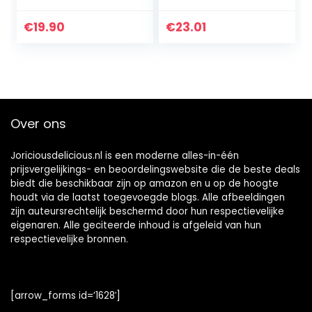
chocolade, zonder
toegevoegde
€
19.90
€
23.01
suikers, glutenvrij
(12x40g)
Over ons
Joriciousdelicious.nl is een moderne alles-in-één
prijsvergelijkings- en beoordelingswebsite die de beste deals
biedt die beschikbaar zijn op amazon en u op de hoogte
houdt via de laatst toegevoegde blogs. Alle afbeeldingen
zijn auteursrechtelijk beschermd door hun respectievelijke
eigenaren. Alle geciteerde inhoud is afgeleid van hun
respectievelijke bronnen.
[arrow_forms id=’1628′]