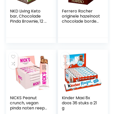
NKD Living Keto
Ferrero Rocher
bar, Chocolade
originele hazelnoot
Pinda Brownie, 12 x
chocolade borden
45g repen
van 90g (8 x 90g)
NICKS Peanut
Kinder Maxi 8x
crunch, vegan
doos 36 stuks a 21
pinda noten reep
g
met keto