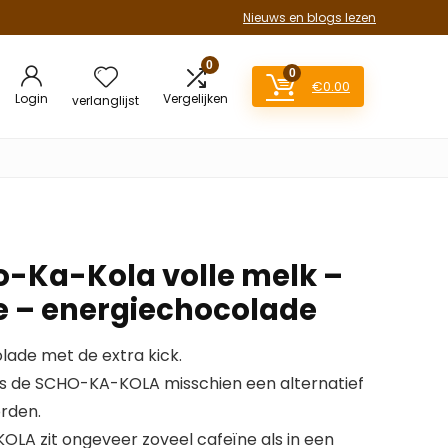
Nieuws en blogs lezen
0
0
€
0.00
Login
Vergelijken
verlanglijst
ho-Ka-Kola volle melk –
e – energiechocolade
de met de extra kick.
is de SCHO-KA-KOLA misschien een alternatief
rden.
LA zit ongeveer zoveel cafeïne als in een