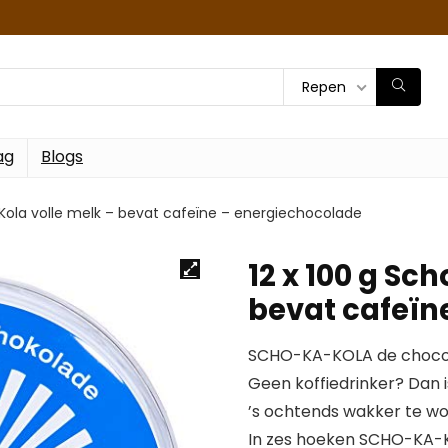
Repen
ag
Blogs
-Kola volle melk – bevat cafeïne – energiechocolade
12 x 100 g Sc
bevat cafeïn
SCHO-KA-KOLA de chocola
Geen koffiedrinker? Dan 
’s ochtends wakker te wo
In zes hoeken SCHO-KA-KO