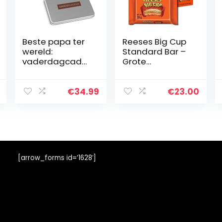
Beste papa ter
Reeses Big Cup
wereld:
Standard Bar –
vaderdagcade
Grote
au, cadeau-
pindakaas cup-
idee voor papa,
reep: 16 stuks (16
chocolade,
x 39 g)
€
34.99
€
23.00
vader, vader,
verjaardag
[arrow_forms id=’1628′]