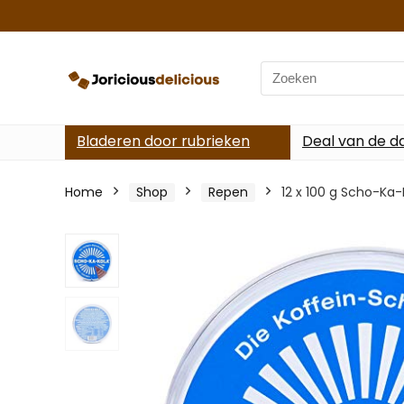
Search
for:
Bladeren door rubrieken
Deal van de d
Home
Shop
Repen
12 x 100 g Scho-Ka