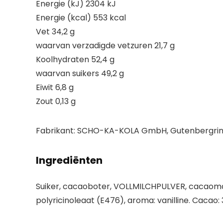
Energie (kJ) 2304 kJ
Energie (kcal) 553 kcal
Vet 34,2 g
waarvan verzadigde vetzuren 21,7 g
Koolhydraten 52,4 g
waarvan suikers 49,2 g
Eiwit 6,8 g
Zout 0,13 g
Fabrikant:
SCHO-KA-KOLA GmbH, Gutenbergring
Ingrediënten
Suiker, cacaoboter, VOLLMILCHPULVER, cacaomas
polyricinoleaat (E476), aroma: vanilline. Cacao: