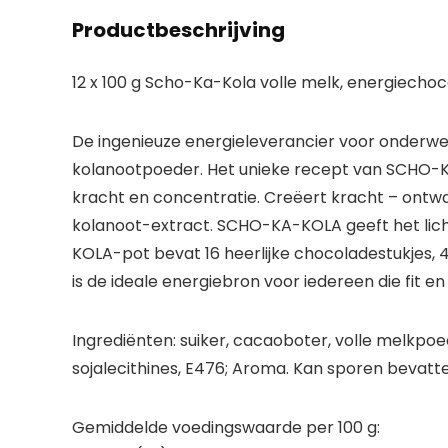
Productbeschrijving
12 x 100 g Scho-Ka-Kola volle melk, energiecho
De ingenieuze energieleverancier voor onderw
kolanootpoeder. Het unieke recept van SCHO-KA-
kracht en concentratie. Creëert kracht – ontwa
kolanoot-extract. SCHO-KA-KOLA geeft het licha
KOLA-pot bevat 16 heerlijke chocoladestukjes
is de ideale energiebron voor iedereen die fit en 
Ingrediënten:
suiker, cacaoboter,
volle melkpoe
soja
lecithines, E476; Aroma. Kan sporen bevat
Gemiddelde voedingswaarde per 100 g: