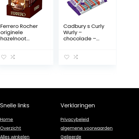
Ferrero Rocher
Cadbury s Curly
originele
Wurly –
hazelnoot
chocolade –
chocolade
karamel reep –
borden van 90g
12-pack
(8 x 90g)
Snelle links
Verklaringen
Home
Privacybeleid
Overzicht
algemene voorwaarden
Alles winkelen
Gelieerde