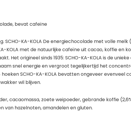
colade, bevat cafeïne
eg. SCHO-KA-KOLA De energiechocolade met volle melk (
KOLA met de natuurlijke cafeïne uit cacao, koffie en k
akt. Het origineel sinds 1935: SCHO-KA-KOLA is de uniek
am snel energie en vergroot tegelijkertijd het concentr
, 4 hoeken SCHO-KA-KOLA bevatten ongeveer evenveel c
wakker wil blijven.
der
, cacaomassa,
zoete weipoeder
, gebrande koffie (2,
ten van
hazelnoten, amandelen en gluten.