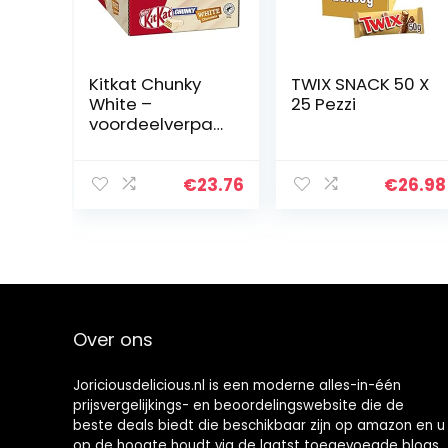
Kitkat Chunky
TWIX SNACK 50 X
White –
25 Pezzi
voordeelverpakk
ing – doos met
24 repen
€
23.76
€
26.98
Over ons
Joriciousdelicious.nl is een moderne alles-in-één
prijsvergelijkings- en beoordelingswebsite die de
beste deals biedt die beschikbaar zijn op amazon en u
op de hoogte houdt via de laatst toegevoegde blogs.