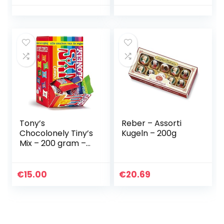
chocolade als
cadeautje voor
geschenkzakjes
Tony’s
Reber – Assorti
Chocolonely Tiny’s
Kugeln – 200g
Mix – 200 gram –
22 stuks mix
assortiment
€
15.00
€
20.69