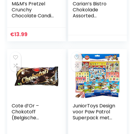
M&M’s Pretzel
Carian’s Bistro
Crunchy
Chokolade
Chocolate Candies
Assorted
Sharing Size 226.8g
Chocolate Truffles
Gaveæske med
guldbånd,
€
13.99
Premium
chokoladegave og
fantastisk til
chokoladeelskere,
Holiday Collection,
Limited Edition, 24
Count, 250g …
Cote d’Or –
JuniorToys Design
Chokotoff
voor Paw Patrol
(Belgische
Superpack met
chocoladetoffees)
meer dan 500
(35 Oz / 1 Kg)
stickers en