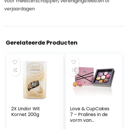
voor meesterschappen, verenigingsfeesten of
verjaardagen
Gerelateerde Producten
2X Lindor Wit
Love & CupCakes
Kornet 200g
7 – Pralines in de
vorm van
CupCakes | Luxe