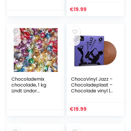
pralines | Cadeau |
Geschenk |
€
19.99
Bonbons |
Chocolaatjes |
Volwassenen |
Man | Vrouw |
Geschenkidee
liefde | Verjaardag
| Mama | Papa |
Valentijn |
Moederdag
Chocolademix
ChocoVinyl Jazz –
chocolade, 1 kg
Chocoladeplaat –
Lindt Lindor
Chocolade vinyl |
gesorteerd
Cadeau
muziekliefhebber |
Grappige
€
19.99
chocoladegesche
nken |
Geschenkidee