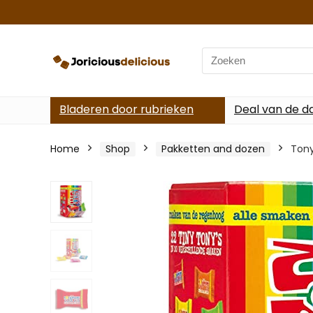
Search
for:
Bladeren door rubrieken
Deal van de d
Home
Shop
Pakketten and dozen
Tony