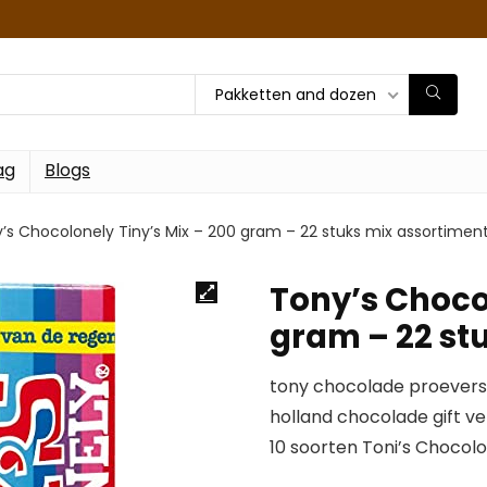
Pakketten and dozen
ag
Blogs
’s Chocolonely Tiny’s Mix – 200 gram – 22 stuks mix assortimen
Tony’s Chocol
gram – 22 st
tony chocolade proevers
holland chocolade gift v
10 soorten Toni’s Chocol