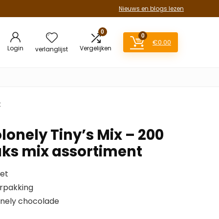
Nieuws en blogs lezen
0
0
€
0.00
Login
Vergelijken
verlanglijst
t
onely Tiny’s Mix – 200
uks mix assortiment
et
erpakking
onely chocolade