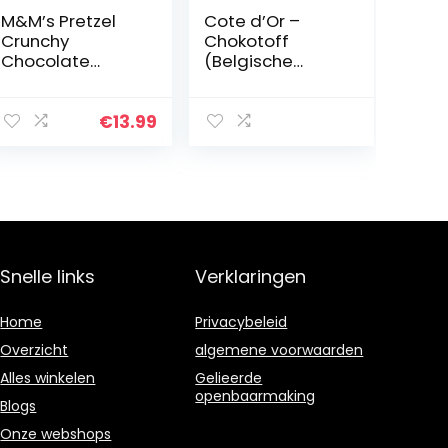
M&M’s Pretzel
Cote d’Or –
Crunchy
Chokotoff
Chocolate
(Belgische
Candies Sharing
chocoladetoffe
Size 226.8g
es) (35 Oz / 1 Kg)
€
13.99
Snelle links
Verklaringen
Home
Privacybeleid
Overzicht
algemene voorwaarden
Alles winkelen
Gelieerde
openbaarmaking
Blogs
Onze webshops