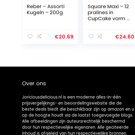
Reber – Assorti
Square Maxi – 12
Kugeln – 200g
pralines in
CupCake vorm |
Premium
pralines in een
luxe doos |
€
20.69
€
24.60
Geschenkidee |
Voor
volwassenen |
Vrouwen |
Mannen |
Kerstmis |
Verjaardag
Over ons
Joriciousdelicious.nl is een moderne alles-in-één
prijsvergelijkings- en beoordelingswebsite die de
beste deals biedt die beschikbaar zijn op amazon en u
op de hoogte houdt via de laatst toegevoegde blogs.
Alle afbeeldingen zijn auteursrechtelijk beschermd
door hun respectievelijke eigenaren. Alle geciteerde
inhoud is afgeleid van hun respectievelijke bronnen.