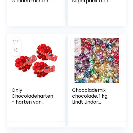
Gouden munten
Superpack met
en bankbiljetten
meer dan 500
van chocolade | 3
stickers en
x 100 g
chocolade als
cadeautje voor
geschenkzakjes
Only
Chocolademix
Chocoladeharten
chocolade, 1 kg
– harten van
Lindt Lindor
melkchocolade –
gesorteerd
cadeau voor
Valentijnsdag,
verjaardag,
Moederdag –