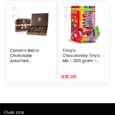
decoratie voor het
kaarslicht diner –
zacht smeltende
chocoladehartjes,
3 x 100 g –
Fairtrade
Carian’s Bistro
Tony’s
Chokolade
Chocolonely Tiny’s
Assorted
Mix – 200 gram –
Chocolate Truffles
22 stuks mix
Gaveæske med
assortiment
guldbånd,
€
15.00
Premium
chokoladegave og
fantastisk til
chokoladeelskere,
Holiday Collection,
Limited Edition, 24
Over ons
Count, 250g …