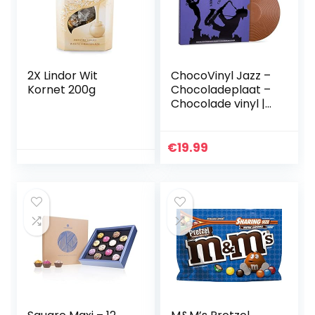
2X Lindor Wit
ChocoVinyl Jazz –
Kornet 200g
Chocoladeplaat –
Chocolade vinyl |
Cadeau
muziekliefhebber |
Grappige
€
19.99
chocoladegesche
nken |
Geschenkidee
voor
muziekliefhebbers
| Muzikant |
Vaderdag