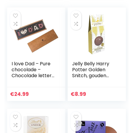
I love Dad – Pure
Jelly Belly Harry
chocolade –
Potter Golden
Chocolade letters
Snitch, gouden
| Vaderdag |
snaai, 47 g
Verjaardag |
Cadeau papa |
€
24.99
€
8.99
Geschenkidee |
Geschenk voor
papa | Houten
kistje