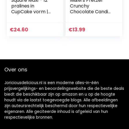
Square Maxi – 12
M&M’s Pretzel
pralines in
Crunchy
CupCake vorm |
Chocolate Candies
Premium pralines
Sharing Size 226.8g
in een luxe doos |
Geschenkidee |
€
24.60
€
13.99
Voor volwassenen
| Vrouwen |
Mannen | Kerstmis
| Verjaardag
Over ons
Joriciousdelicious.nl is een moderne alles-in-één
prijsvergelijkings- en beoordelingswebsite die de beste deals
biedt die beschikbaar zijn op amazon en u op de hoogte
houdt via de laatst toegevoegde blogs. Alle afbeeldingen
zijn auteursrechtelijk beschermd door hun respectievelijke
eigenaren. Alle geciteerde inhoud is afgeleid van hun
respectievelijke bronnen.