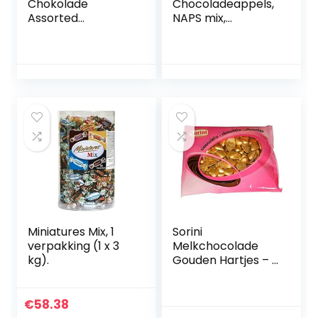
Chokolade
Chocoladeappels,
Assorted
NAPS mix,
Chocolate Truffles
alpenmelk,
Gaveæske med
hazelnoot/crème
guldbånd,
au cacao/aardbei,
Premium
transparante
chokoladegave og
doos, 218 x 4,6 g (1
fantastisk til
kg)
chokoladeelskere,
Holiday Collection,
Limited Edition, 24
Count, 250g …
Miniatures Mix, 1
Sorini
verpakking (1 x 3
Melkchocolade
kg).
Gouden Hartjes – 1
kilo
€
58.38