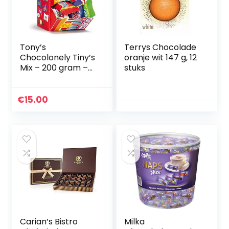
Tony’s
Terrys Chocolade
Chocolonely Tiny’s
oranje wit 147 g, 12
Mix – 200 gram –
stuks
22 stuks mix
assortiment
€
15.00
Carian’s Bistro
Milka