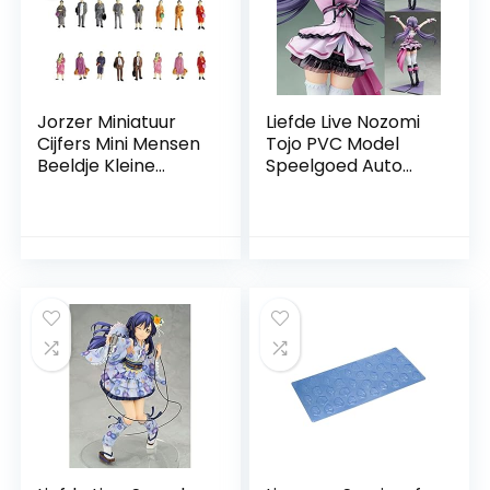
Jorzer Miniatuur
Liefde Live Nozomi
Cijfers Mini Mensen
Tojo PVC Model
Beeldje Kleine
Speelgoed Auto
Passagiers
Ornamenten Home
Standbeeld Hand
Office Decoratie
Geschilderd Kleine
Verjaardagscadeau
Mensen
tjes
Levensechte Cijfers
Staande Diy
Desktop Model
Ornament 24Pcs