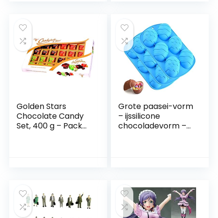
Emmer Bunny Ear
Tote Bag Bunny Ear
Opbergtas
Golden Stars
Grote paasei-vorm
Chocolate Candy
– ijssilicone
Set, 400 g – Pack
chocoladevorm –
van 1
groot paasei voor
cacaobomben &
breekbare ei-
chocoladeschelpe
n – vullen met
peeps, snoep, cake
& marshmallows –
blauw