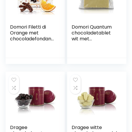
Domori Filetti di
Domori Quantum
Orange met
chocoladetablet
chocoladefondant
wit met
Arriba 62%, 150 g
pistachengezalkt,
Maxi-formaat, 500
g
Dragee
Dragee witte