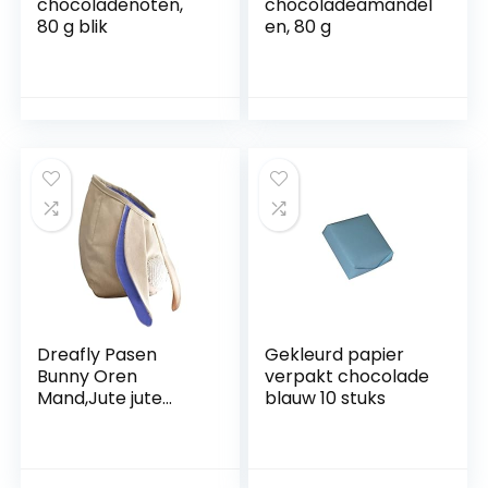
chocoladenoten,
chocoladeamandel
80 g blik
en, 80 g
Dreafly Pasen
Gekleurd papier
Bunny Oren
verpakt chocolade
Mand,Jute jute
blauw 10 stuks
Pasen Tassen Stof
Opknoping
Snoepjes
Geschenken