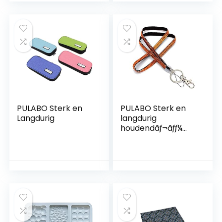
PULABO Sterk en
PULABO Sterk en
Langdurig
langdurig
houdendãƒ¬ãƒƒ¼
ãƒãƒãƒ‰ãƒãƒ¹ãƒãƒãƒãƒ
ãƒãƒã’¹ãƒã’¹ãƒãƒãƒã€
ã’¹ãƒãƒã€
ã’¹ãƒƒƒƒƒãƒãƒƒƒƒãƒãƒãƒã
ƒãƒãƒãƒãƒãƒãƒãƒãƒãƒãƒ
ãƒãƒãƒãƒãƒãƒ 1 1 10 10
ãƒ—ã’·ãƒ§ãƒ³
(ã’ªãƒ¬ãƒ³ã’ür)