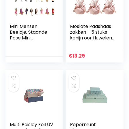
Mini Mensen
Moslate Paashaas
Beeldje, Staande
zakken – 5 stuks
Pose Mini
konijn oor fluwelen
Geschilderd Model
geschenkzakje,
Mensen Figuren,
paaskoekjes
Handgeschilderde
snoepzakken
€
13.29
Kleine Passagiers
verpakking zakken,
Standbeeld Zand
cartoon
Tafel Model DIY
trekkoordzakken
Desktop Ornament
kleine zakjes, voor
voor Miniatuur
paaseieren, snoep,
Scènes 24 STKS
kleine voorwerpen
Multi Paisley Foil UV
Pepermunt