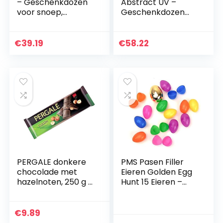
– Geschenkdozen
Abstract UV –
voor snoep,
Geschenkdozen
taarten, koekjes,
voor snoep,
Mithai, Ladoo of een
taarten, koekjes,
traktatiedoos (25)
Mithai, Ladoo of een
€
39.19
€
58.22
traktatiedoos (50)
PERGALE donkere
PMS Pasen Filler
chocolade met
Eieren Golden Egg
hazelnoten, 250 g –
Hunt 15 Eieren –
Pack van 1
Lege Vulbare
Eieren Voor Egg
Hunts
€
9.89