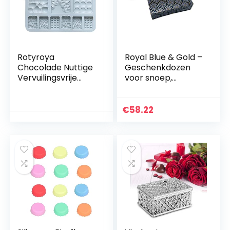
Rotyroya
Royal Blue & Gold –
Chocolade Nuttige
Geschenkdozen
Vervuilingsvrije
voor snoep,
Chocolade Blauw
taarten, koekjes,
Mithai, Ladoo of een
traktatiedoos (50)
€
58.22