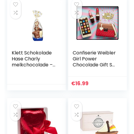
Klett Schokolade
Confiserie Weibler
Hase Charly
Girl Power
melkchocolade –
Chocolade Gift Set
paashaas
– Inclusief
chocolade –
Chocolade
cadeau voor
Telefoon, Handtas
€
16.99
Pasen, 150 g
en Lippenstift