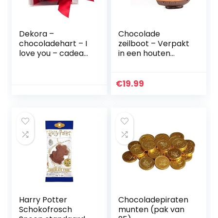
Dekora –
Chocolade
chocoladehart – I
zeilboot – Verpakt
love you – cadeau
in een houten
voor Valentijnsdag,
kistje | Boot |
verjaardag,
Chocolade | Zeilen
Moederdag –
| Cadeau |
€
19.99
zacht smeltend
Geschenkidee |
bonalinenhart, 45
Zeilliefhebber |
g
Volwassenen |
Kinderen | Man |
Vrouw | Marine
Harry Potter
Chocoladepiraten
Schokofrosch
munten (pak van