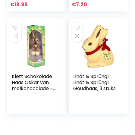
| Cadeau |
€
19.99
€
7.20
Geschenkidee |
Zeilliefhebber |
Volwassenen |
Kinderen | Man |
Vrouw | Marine
Klett Schokolade
Lindt & Sprüngli
Haas Oskar van
Lindt & Sprüngli
melkchocolade –
Goudhaas, 3 stuks
paashaas
(3 x 200 g)
chocolade in een
decoratieve
geschenkdoos –
cadeau voor
Pasen, 150 g