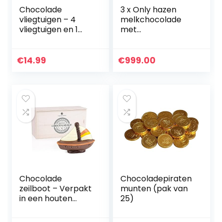
Chocolade
3 x Only hazen
vliegtuigen – 4
melkchocolade
vliegtuigen en 1
met
zeppelin van
melkcrèmevulling
chocolade |
100 g
Geschenkidee |
€
14.99
€
999.00
Cadeau |
Verjaardag | Voor
kinderen |
Volwassenen |
Man | Vrouw
Chocolade
Chocoladepiraten
zeilboot – Verpakt
munten (pak van
in een houten
25)
kistje | Boot |
Chocolade | Zeilen