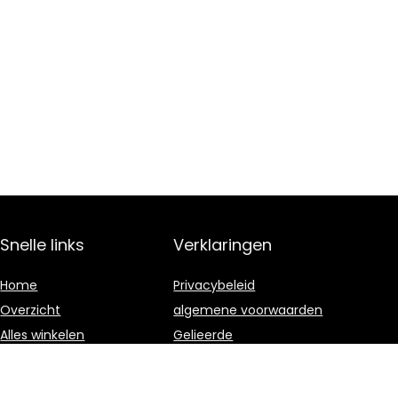
Snelle links
Verklaringen
Home
Privacybeleid
Overzicht
algemene voorwaarden
Alles winkelen
Gelieerde
openbaarmaking
Blogs
Onze webshops