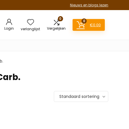
Nieuws en blogs lezen
0
0
€
0.00
Login
Vergelijken
verlanglijst
b.
Carb.
Standaard sortering