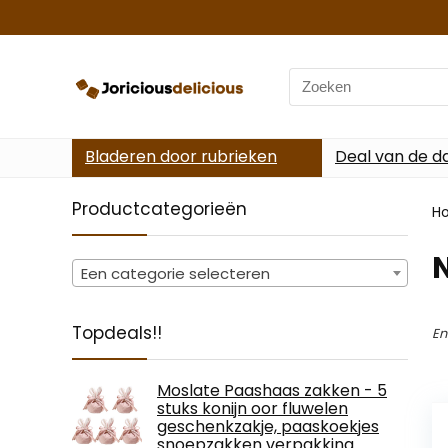
Search
for:
Bladeren door rubrieken
Deal van de d
Productcategorieën
H
‎
Een categorie selecteren
Topdeals!!
En
Moslate Paashaas zakken - 5
stuks konijn oor fluwelen
geschenkzakje, paaskoekjes
snoepzakken verpakking