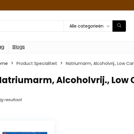
Alle categorieën
ag
Blogs
ome
Product Specialiteit
‎Natriumarm, Alcoholvrij., Low Car
Natriumarm, Alcoholvrij., Low 
ig resultaat