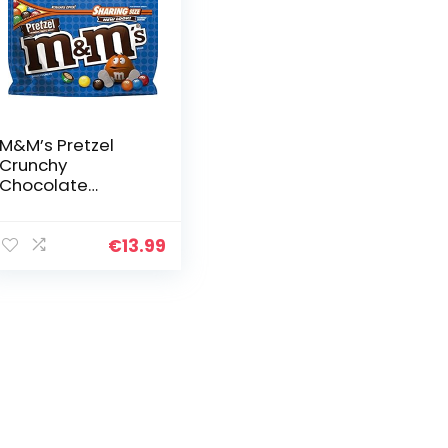
M&M’s Pretzel
Crunchy
Chocolate
Candies Sharing
Size 226.8g
€
13.99