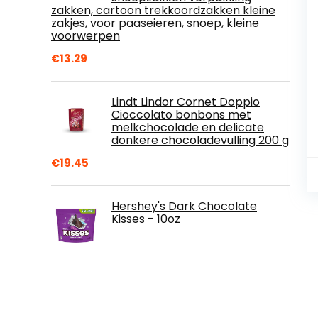
zakken, cartoon trekkoordzakken kleine
zakjes, voor paaseieren, snoep, kleine
voorwerpen
€
13.29
Lindt Lindor Cornet Doppio
Cioccolato bonbons met
melkchocolade en delicate
donkere chocoladevulling 200 g
€
19.45
Hershey's Dark Chocolate
Kisses - 10oz