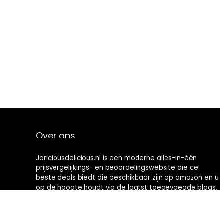
Over ons
Joriciousdelicious.nl is een moderne alles-in-één
prijsvergelijkings- en beoordelingswebsite die de
beste deals biedt die beschikbaar zijn op amazon en u
op de hoogte houdt via de laatst toegevoegde blogs.
Alle afbeeldingen zijn auteursrechtelijk beschermd
door hun respectievelijke eigenaren. Alle geciteerde
inhoud is afgeleid van hun respectievelijke bronnen.