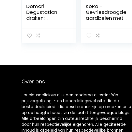
Domori
KoRo –
Degustation
Gevriesdroogde
draken:
aardbeien met
piemont-noten,
pure chocolade
IGP,
1 kg
sinaasappelsch
aal en amarene
met
fondantchocola
de, 300 g
Over ons
Joriciousdelicious.nl is een moderne alles-in-één
prijsvergelijkings- en beoordelingswebsite die de
beste deals biedt die beschikbaar zijn op amazon en u
op de hoogte houdt via de laatst toegevoegde blogs.
Alle afbeeldingen zijn auteursrechtelijk beschermd
door hun respectievelijke eigenaren. Alle geciteerde
inhoud is afgeleid van hun respectievelijke bronnen.