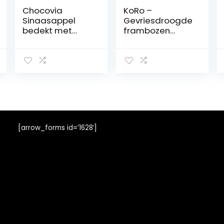
Chocovia
KoRo –
Sinaasappel
Gevriesdroogde
bedekt met
frambozen
pure Chocolade
bedekt met
– 3 x 120 gram
melkchocolade
500 g
[arrow_forms id=’1628′]