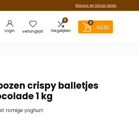
Nieuws en blogs lezen
0
0
€
0.00
Login
Vergelijken
verlanglijst
ozen crispy balletjes
ocolade 1 kg
et romige yoghurt