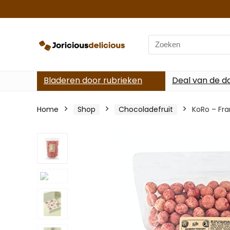
Search
for:
Bladeren door rubrieken
Deal van de d
Home
Shop
Chocoladefruit
KoRo – Fra