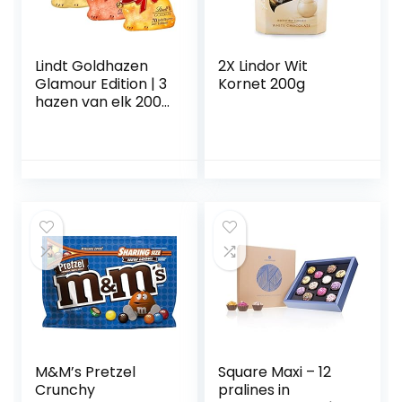
Lindt Goldhazen
2X Lindor Wit
Glamour Edition | 3
Kornet 200g
hazen van elk 200
g | Goud-glitter,
Roze Glitter en
Goud
M&M’s Pretzel
Square Maxi – 12
Crunchy
pralines in