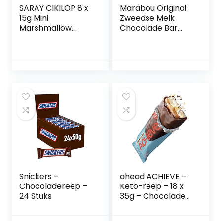
SARAY CIKILOP 8 x
Marabou Original
15g Mini
Zweedse Melk
Marshmallow
Chocolade Bar
sandwich-koekjes
200g
– Turkse
zoetigheid bedekt
met
melkchocolade |
Marshmallow
schuimsuiker
vulling – halal
chocolade –
koffiekoekjes –
chocolade biscuit
Snickers –
ahead ACHIEVE –
Chocoladereep –
Keto-reep – 18 x
24 Stuks
35g – Chocolade-
kokosnoot met
geroosterde