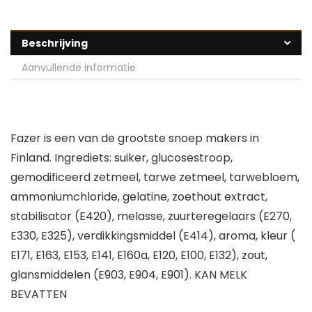
Beschrijving
Aanvullende informatie
Fazer is een van de grootste snoep makers in
Finland. Ingrediets: suiker, glucosestroop,
gemodificeerd zetmeel, tarwe zetmeel, tarwebloem,
ammoniumchloride, gelatine, zoethout extract,
stabilisator (E420), melasse, zuurteregelaars (E270,
E330, E325), verdikkingsmiddel (E414), aroma, kleur (
E171, E163, E153, E141, E160a, E120, E100, E132), zout,
glansmiddelen (E903, E904, E901). KAN MELK
BEVATTEN