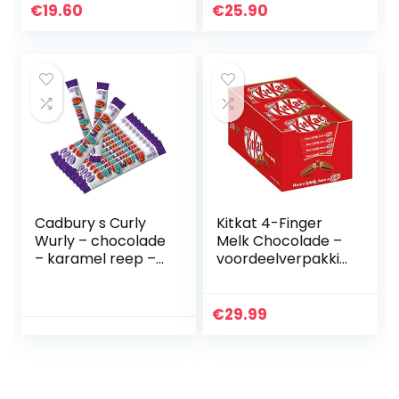
amandelen en
€
19.60
€
25.90
stukjes witte
chocolade zonder
toegevoegde
suikers – low carb
versnaperingen
Cadbury s Curly
Kitkat 4-Finger
Wurly – chocolade
Melk Chocolade –
– karamel reep –
voordeelverpakkin
12-pack
g – doos met 36
chocoladerepen
€
29.99