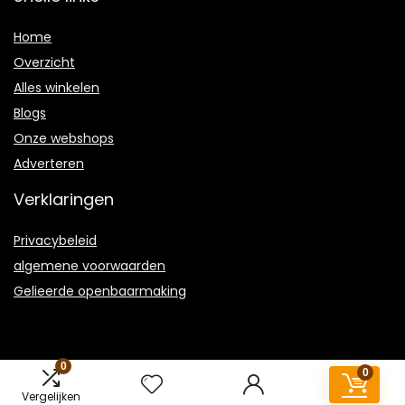
Home
Overzicht
Alles winkelen
Blogs
Onze webshops
Adverteren
Verklaringen
Privacybeleid
algemene voorwaarden
Gelieerde openbaarmaking
0
0
2022 © Joriciousdelicious.nl Alle rechten voorbehouden
Vergelijken