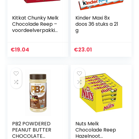
Kitkat Chunky Melk
Kinder Maxi 8x
Chocolade Reep –
doos 36 stuks a 21
voordeelverpakkin
g
g – doos met 24
chocoladerepen
€
19.04
€
23.01
PB2 POWDERED
Nuts Melk
PEANUT BUTTER
Chocolade Reep
CHOCOLATE
Hazelnoot