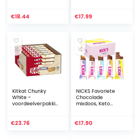
PEANUT BUTTER
Karamel –
184g
voordeelverpakkin
g – doos met 24
€
18.44
€
17.99
chocoladerepen
Kitkat Chunky
NICKS Favoriete
White –
Chocolade
voordeelverpakkin
mixdoos, Keto
g – doos met 24
Snackrepen
repen
Zonder
Toegevoegde
€
23.76
€
17.90
Suikers Glutenvrij
Chocolaatjes Low