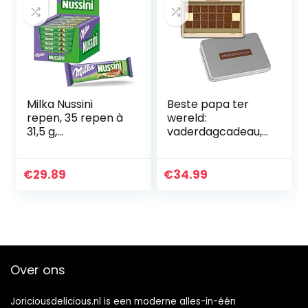
Milka Nussini
Beste papa ter
repen, 35 repen à
wereld:
31,5 g,
vaderdagcadeau,
hazelnootcrème-
cadeau-idee voor
wafelsneden met
papa, chocolade,
chocoladecoating
vader, vader,
€
29.89
€
34.99
verjaardag
Over ons
Joriciousdelicious.nl is een moderne alles-in-één