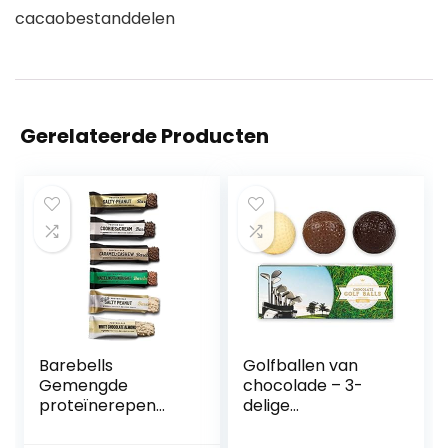
cacaobestanddelen
Gerelateerde Producten
Barebells
Golfballen van
Gemengde
chocolade – 3-
proteïnerepen
delige
55g x 12 (6 soorten
golfcadeauset –
mix), salty peanut,
cadeau-idee voor