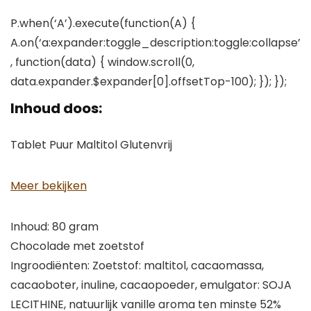
P.when(‘A’).execute(function(A) {
A.on(‘a:expander:toggle_description:toggle:collapse’
, function(data) { window.scroll(0,
data.expander.$expander[0].offsetTop-100); }); });
Inhoud doos:
Tablet Puur Maltitol Glutenvrij
Meer bekijken
Inhoud: 80 gram
Chocolade met zoetstof
Ingroodiënten: Zoetstof: maltitol, cacaomassa,
cacaoboter, inuline, cacaopoeder, emulgator: SOJA
LECITHINE, natuurlijk vanille aroma ten minste 52%