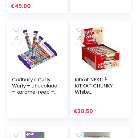
koekjes & crème,
sporters en
€
49.00
karamel cashew,
golfers – 45g
hazelnoot &
chocolade –
nougat, witte
melkchocolade,
chocolade
witte en zachte
amandel
chocolade
Cadbury s Curly
Kitkat NESTLÉ
Wurly – chocolade
KITKAT CHUNKY
– karamel reep –
White
12-pack
chocoladereepen,
knapperige reep
met witte
€
20.50
chocolade en
knapperige wafels,
24-pack (24 x
40g)