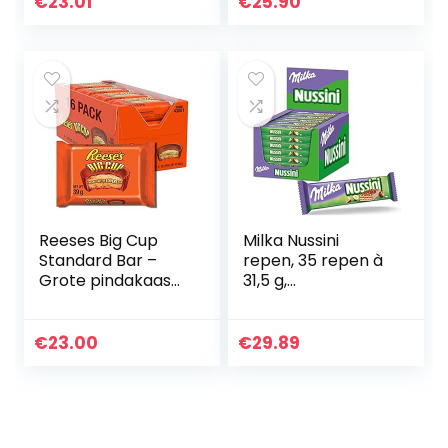
€
23.01
€
25.90
stukjes witte
chocolade zonder
toegevoegde
suikers – low carb
versnaperingen
Reeses Big Cup
Milka Nussini
Standard Bar –
repen, 35 repen à
Grote pindakaas
31,5 g,
cup-reep: 16 stuks
hazelnootcrème-
(16 x 39 g)
wafelsneden met
chocoladecoating
€
23.00
€
29.89