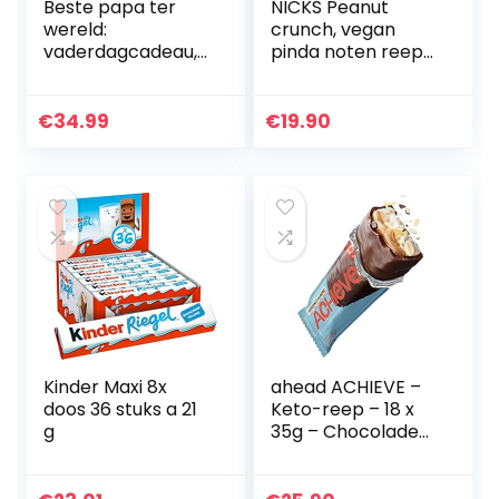
Beste papa ter
NICKS Peanut
wereld:
crunch, vegan
vaderdagcadeau,
pinda noten reep
cadeau-idee voor
met keto
papa, chocolade,
chocolade, zonder
vader, vader,
toegevoegde
€
34.99
€
19.90
verjaardag
suikers, glutenvrij
(12x40g)
Kinder Maxi 8x
ahead ACHIEVE –
doos 36 stuks a 21
Keto-reep – 18 x
g
35g – Chocolade-
kokosnoot met
geroosterde
amandelen en