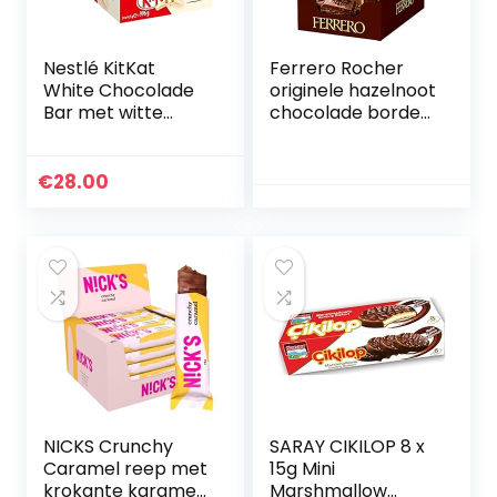
Nestlé KitKat
Ferrero Rocher
White Chocolade
originele hazelnoot
Bar met witte
chocolade borden
chocolade en
van 90g (8 x 90g)
knapperige wafel,
verpakking van 24
€
28.00
stuks (24 x 41,5 g)
NICKS Crunchy
SARAY CIKILOP 8 x
Caramel reep met
15g Mini
krokante karamel
Marshmallow