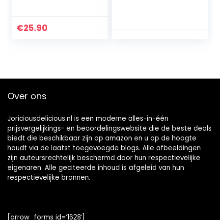
& amandelen
sandwich-koekjes
gewikkeld in
– Turkse
melkchocolade
zoetigheid bedekt
€
25.90
zonder
met
toegevoegde
melkchocolade |
suiker, glutenvrij |
Marshmallow
21x28g
schuimsuiker
vulling – halal
chocolade –
Over ons
koffiekoekjes –
chocolade biscuit
Joriciousdelicious.nl is een moderne alles-in-één
prijsvergelijkings- en beoordelingswebsite die de beste deals
biedt die beschikbaar zijn op amazon en u op de hoogte
houdt via de laatst toegevoegde blogs. Alle afbeeldingen
zijn auteursrechtelijk beschermd door hun respectievelijke
eigenaren. Alle geciteerde inhoud is afgeleid van hun
respectievelijke bronnen.
[arrow_forms id=’1628′]