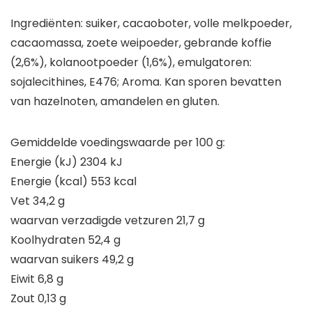
Ingrediënten:
suiker, cacaoboter,
volle melkpoeder
,
cacaomassa,
zoete weipoeder
, gebrande koffie
(2,6%), kolanootpoeder (1,6%), emulgatoren:
soja
lecithines, E476; Aroma. Kan sporen bevatten
van
hazelnoten, amandelen en gluten.
Gemiddelde voedingswaarde per 100 g:
Energie (kJ) 2304 kJ
Energie (kcal) 553 kcal
Vet 34,2 g
waarvan verzadigde vetzuren 21,7 g
Koolhydraten 52,4 g
waarvan suikers 49,2 g
Eiwit 6,8 g
Zout 0,13 g