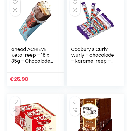
ahead ACHIEVE –
Cadbury s Curly
Keto-reep – 18 x
Wurly – chocolade
35g – Chocolade-
– karamel reep –
kokosnoot met
12-pack
geroosterde
amandelen en
€
25.90
stukjes witte
chocolade zonder
toegevoegde
suikers – low carb
versnaperingen