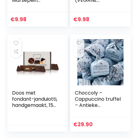
Marsepein
(VEGANE
(VEGANE
SCHOKOLADEN-
SCHOKOLADEN-
MANUFAKTUR)
MANUFAKTUR)
200g
€
9.98
€
9.98
200g
Doos met
Choccoly –
fondant-janduiotti,
Cappuccino truffel
handgemaakt, 150
– Antieke
g, lijn Gianduiotti
Torroneria
Piemonese –
zonder gluten –
€
29.90
500 g