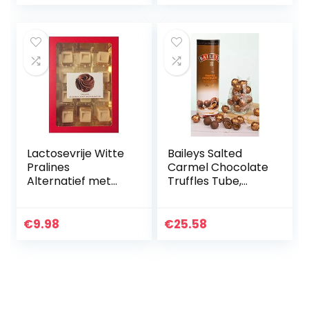
Lactosevrije Witte
Baileys Salted
Pralines
Carmel Chocolate
Alternatief met
Truffles Tube,
Marsepein
320G
(VEGANE
SCHOKOLADEN-
€
9.98
€
25.58
MANUFAKTUR)
200g