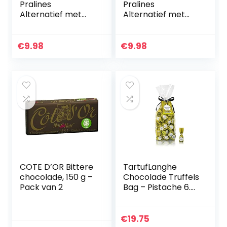
Pralines
Pralines
Alternatief met
Alternatief met
Nougat &
Nougat &
Marsepein
Marsepein
(VEGANE
(VEGANE
€
9.98
€
9.98
SCHOKOLADEN-
SCHOKOLADEN-
MANUFAKTUR)
MANUFAKTUR)
200g
200g
COTE D’OR Bittere
TartufLanghe
chocolade, 150 g –
Chocolade Truffels
Pack van 2
Bag – Pistache 6.8
oz
€
19.75