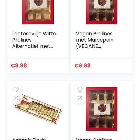
Lactosevrije Witte
Vegan Pralines
Pralines
met Marsepein
Alternatief met
(VEGANE
Marsepein
SCHOKOLADEN-
(VEGANE
MANUFAKTUR)
SCHOKOLADEN-
200g
€
9.98
€
9.98
MANUFAKTUR)
200g