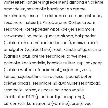
variëteiten: (andere ingrediënten) almond en crème
amandelen, sesamolie hazelnoot en crème
hazelnoten, sesamolie pistachio en cream pistache,
sesamolie, natuurlijk Pistaciaroma Coffee cream
sesamolie, koffiepoeder witte koekjes sesamolie,
tarwemeel, palmolie, glucose-siroop, bakpoeder
(natrium en ammoniumcarbonaat), maïszetmeel,
emulgator (sojalecithine), zout, kunstmatige aroma
(vanillin), lotus crème sesamolie, tarwemeel,
palmolie, koolzaadolie, kandidietsuiker. rup, bakpoep,
(natriumwaterstofcarbonaat), sojameel, zout,
kaneel, sojalecithine, citroenzuur peanut boter
crème pinda’s, sesamolie halawa vuller sesamzaad,
sesamolie, tahina, glucose, bourbon vanille,
stabilisator E471 (plantaardige oorsprong),
citroenzuur, kunstaroma (vanilline), oranje voor