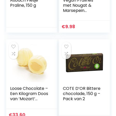
Asbach Flesje
Vegan Pralines
Praline, 150 g
met Nougat &
Marsepein
(VEGANE
SCHOKOLADEN-
MANUFAKTUR)
€
9.98
200g
Loose Chocolate –
COTE D’OR Bittere
Een Kilogram Doos
chocolade, 150 g –
van ‘Mozart’
Pack van 2
Classic White
Chocolate Vanilla
Truffels. The
€
33.60