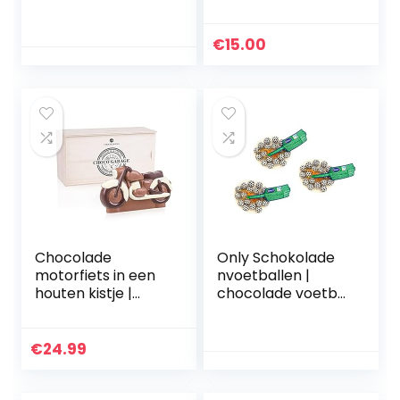
chocoladetoffees)
22 stuks mix
(35 Oz / 1 Kg)
assortiment
€
15.00
Chocolade
Only Schokolade
motorfiets in een
nvoetballen |
houten kistje |
chocolade voetbal
Cadeau voor
| 3 x 100 g
motorliefhebbers |
Geschenkidee |
€
24.99
Volwassenen |
Kinderen | Man |