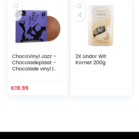
Vrouw | Jongen |
Meisje
ChocoVinyl Jazz –
2X Lindor Wit
Chocoladeplaat –
Kornet 200g
Chocolade vinyl |
Cadeau
muziekliefhebber |
Grappige
€
19.99
chocoladegesche
nken |
Geschenkidee
voor
muziekliefhebbers
| Muzikant |
Vaderdag