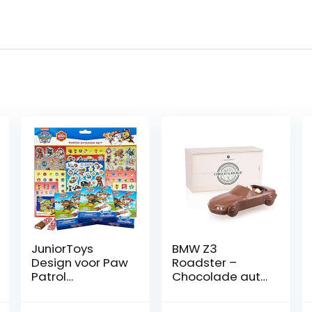
JuniorToys
BMW Z3
Design voor Paw
Roadster –
Patrol
Chocolade auto
Superpack met
– In houten kistje
meer dan 500
|