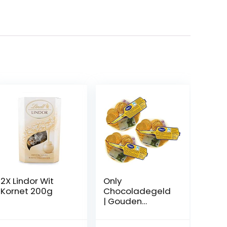
2X Lindor Wit
Only
Kornet 200g
Chocoladegeld
| Gouden
munten en
bankbiljetten