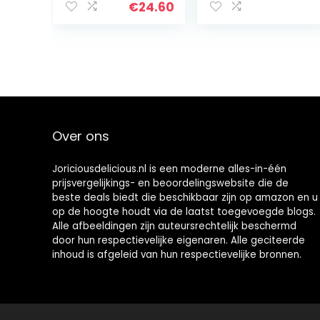
luxe doos |
Glitter en Goud
€
24.60
Geschenkidee |
Voor
volwassenen |
Vrouwen |
Mannen |
Kerstmis |
Verjaardag
Over ons
Joriciousdelicious.nl is een moderne alles-in-één
prijsvergelijkings- en beoordelingswebsite die de
beste deals biedt die beschikbaar zijn op amazon en u
op de hoogte houdt via de laatst toegevoegde blogs.
Alle afbeeldingen zijn auteursrechtelijk beschermd
door hun respectievelijke eigenaren. Alle geciteerde
inhoud is afgeleid van hun respectievelijke bronnen.