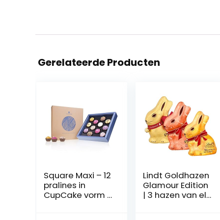
Gerelateerde Producten
Square Maxi – 12
Lindt Goldhazen
pralines in
Glamour Edition
CupCake vorm |
| 3 hazen van elk
Premium
200 g | Goud-
pralines in een
glitter, Roze