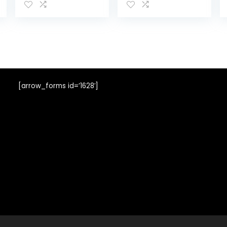
stickers en
Verjaardagsca
chocolade als
deau | Geschenk
cadeautje voor
voor
geschenkzakjes
autoliefhebbers
| Kinderen |
Volwassenen |
Grappig cadeau
| Man | Vrouw |
Vaderdag |
[arrow_forms id=’1628′]
Verjaardag