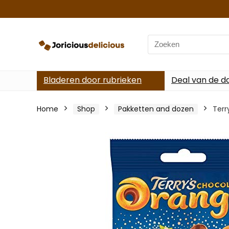
Search
for:
Bladeren door rubrieken
Deal van de d
Home
Shop
Pakketten and dozen
Terr