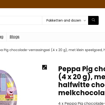
Pakketten and dozen
ag
Blogs
a Pig chocolade-verrassingsei (4 x 20 g), met klein speelgoed, 
Peppa Pig ch
(4 x 20 g), m
halfwitte ch
melkchocolad
4 x Peppa Pig chocolade-