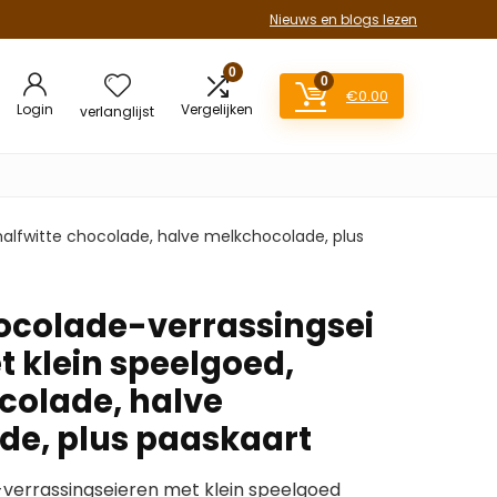
Nieuws en blogs lezen
0
0
€
0.00
Login
Vergelijken
verlanglijst
halfwitte chocolade, halve melkchocolade, plus
ocolade-verrassingsei
et klein speelgoed,
ocolade, halve
e, plus paaskaart
verrassingseieren met klein speelgoed