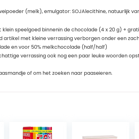
ipoeder (melk), emulgator: SOJAlecithine, natuurlijk va
klein speelgoed binnenin de chocolade (4 x 20 g) + grat
eerd artikel met kleine verrassing verborgen onder een 
lade en voor 50% melkchocolade (half/half)
chattige verrassing ook nog een paar leuke woorden opste
 paasmandje of om het zoeken naar paaseieren.