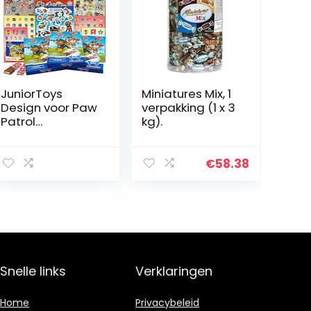
JuniorToys
Miniatures Mix, 1
Design voor Paw
verpakking (1 x 3
Patrol
kg).
Superpack met
meer dan 500
stickers en
€
58.38
chocolade als
cadeautje voor
geschenkzakjes
Snelle links
Verklaringen
Home
Privacybeleid