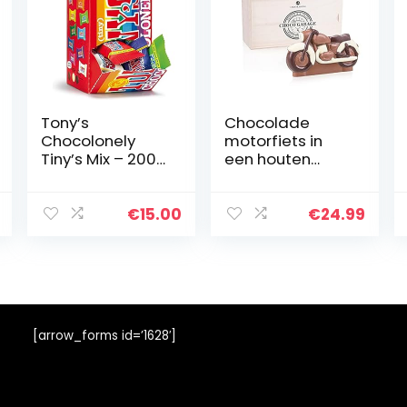
Tony’s
Chocolade
Chocolonely
motorfiets in
Tiny’s Mix – 200
een houten
gram – 22 stuks
kistje | Cadeau
mix assortiment
voor
motorliefhebber
€
15.00
€
24.99
s |
Geschenkidee |
Volwassenen |
Kinderen | Man |
Vrouw | Jongen |
Meisje
[arrow_forms id=’1628′]