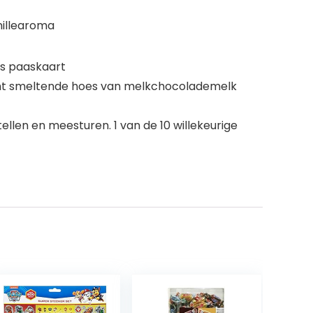
nillearoma
is paaskaart
zacht smeltende hoes van melkchocolademelk
llen en meesturen. 1 van de 10 willekeurige