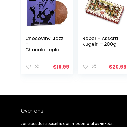
ChocoVinyl Jazz
Reber – Assorti
–
Kugeln – 200g
Chocoladeplaat
– Chocolade
vinyl | Cadeau
muziekliefhebbe
€
19.99
€
20.69
r | Grappige
chocoladegesc
henken |
Geschenkidee
voor
muziekliefhebbe
rs | Muzikant |
Over ons
Vaderdag
Joriciousdelicious.nl is een moderne alles-in-één