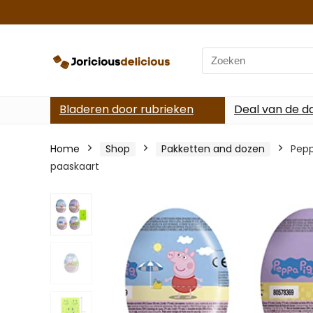
Search
for:
Bladeren door rubrieken
Deal van de d
Home
Shop
Pakketten and dozen
Pepp
paaskaart