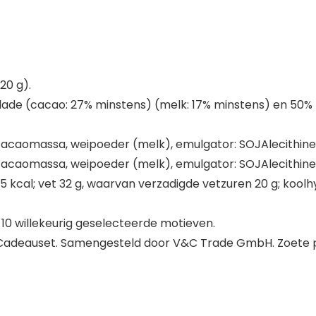
20 g).
lade (cacao: 27% minstens) (melk: 17% minstens) en 50
cacaomassa, weipoeder (melk), emulgator: SOJAlecithine, 
cacaomassa, weipoeder (melk), emulgator: SOJAlecithine, 
kcal; vet 32 g, waarvan verzadigde vetzuren 20 g; koolhyd
 10 willekeurig geselecteerde motieven.
adeauset. Samengesteld door V&C Trade GmbH. Zoete 