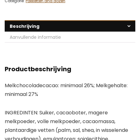
Categorie:
Pakketten and dozen
Beschrijving
Aanvullende informatie
Productbeschrijving
Melkchocoladecacao: minimaal 26%; Melkgehalte:
minimaal 27%
INGREDINTEN: Suiker, cacaoboter, magere
melkpoeder, volle melkpoeder, cacaomassa,
plantaardige vetten (palm, sal, shea, in wisselende
verhoudingen), emulgatoren: sojalecithine,