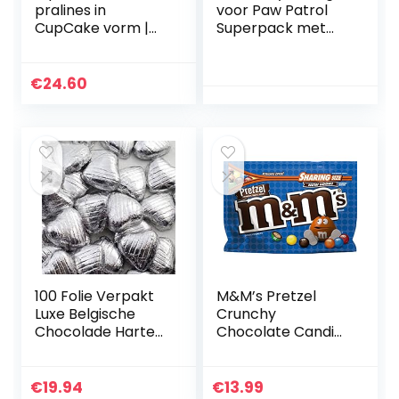
pralines in
voor Paw Patrol
CupCake vorm |
Superpack met
Premium pralines
meer dan 500
in een luxe doos |
stickers en
Geschenkidee |
chocolade als
€
24.60
Voor volwassenen
cadeautje voor
| Vrouwen |
geschenkzakjes
Mannen | Kerstmis
| Verjaardag
100 Folie Verpakt
M&M’s Pretzel
Luxe Belgische
Crunchy
Chocolade Harten
Chocolate Candies
Bruiloft Gunsten
Sharing Size 226.8g
(Zilveren Harten)
€
19.94
€
13.99