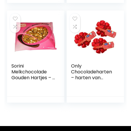
Sorini
Only
Melkchocolade
Chocoladeharten
Gouden Hartjes – 1
– harten van
kilo
melkchocolade –
cadeau voor
Valentijnsdag,
verjaardag,
Moederdag –
decoratie voor het
kaarslicht diner –
zacht smeltende
chocoladehartjes,