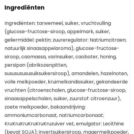
Ingrediënten
Ingrediënten: tarwemeel, suiker, vruchtvulling
(glucose-fructose-siroop, appelmark, suiker,
geliermiddel: pektin; zuureregulator: Natriumcitraen;
natuurlijk sinaasappelaroma), glucose-fructose-
siroop, caomassa, varinsuiker, caoboter, honing,
persipan (abrikozenpitten,
susususususuiksuikersiroop), amandelen, hazelnoten,
volle melkpoeder, kruimelkandissuiker, gekandeerde
vruchten (citroenschalen, glucose-fructose-siroop,
sinaasappelschalen, suiker, zuurstof: citroenzuur),
zoete melkpoeder, bakaandrijving:
ammoniumcarbonaat, natriumcarbonaat;
KruKruKruKruKruKruzuiver vet, emulgator: Lecithine
(bevat SOJA); invertsuikersiroop, magermelkpoeder,