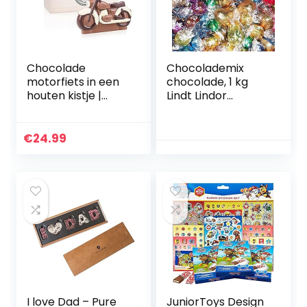
Valentijn |
Moederdag
Chocolade
Chocolademix
motorfiets in een
chocolade, 1 kg
houten kistje |
Lindt Lindor
Cadeau voor
gesorteerd
motorliefhebbers |
Geschenkidee |
€
24.99
Volwassenen |
Kinderen | Man |
Vrouw | Jongen |
Meisje
I love Dad – Pure
JuniorToys Design