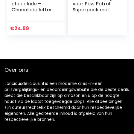
chocolade –
voor Paw Patrol
Chocolade letters
Superpack met
| Vaderdag |
meer dan 500
Verjaardag |
stickers en
Cadeau papa |
chocolade als
€
24.99
Geschenkidee |
cadeautje voor
Geschenk voor
geschenkzakjes
papa | Houten
kistje
Over ons
Joriciousdelicious.nl is een moderne alles-in-één
prijsvergelijkings- en beoordelingswebsite die de beste deals
biedt die beschikbaar zijn op amazon en u op de hoogte
houdt via de laatst toegevoegde blogs. Alle afbeeldingen
zijn auteursrechtelijk beschermd door hun respectievelijke
eigenaren. Alle geciteerde inhoud is afgeleid van hun
respectievelijke bronnen.