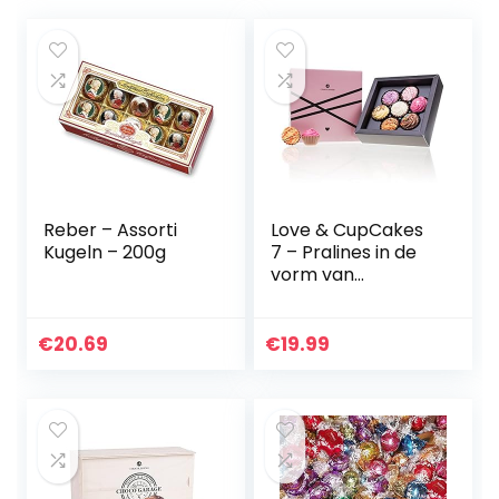
Reber – Assorti
Love & CupCakes
Kugeln – 200g
7 – Pralines in de
vorm van
CupCakes | Luxe
pralines | Cadeau |
Geschenk |
€
20.69
€
19.99
Bonbons |
Chocolaatjes |
Volwassenen |
Man | Vrouw |
Geschenkidee
liefde | Verjaardag
| Mama | Papa |