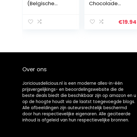
(Belgische
Chocolade
chocoladetoffe
Harten Bruiloft
es) (35 Oz / 1 Kg)
Gunsten
(Zilveren
€
19.94
Harten)
Over ons
Joriciousdelicious.nl is een moderne alles-in-één
prijsvergelijkings- en beoordelingswebsite die de
beste deals biedt die beschikbaar zijn op amazon en u
op de hoogte houdt via de laatst toegevoegde blogs.
Alle afbeeldingen zijn auteursrechtelijk beschermd
door hun respectievelijke eigenaren. Alle geciteerde
inhoud is afgeleid van hun respectievelijke bronnen.