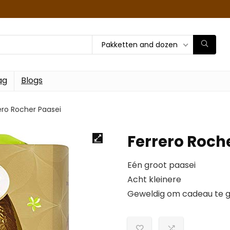
Pakketten and dozen
ag
Blogs
ero Rocher Paasei
Ferrero Roch
Eén groot paasei
Acht kleinere
Geweldig om cadeau te 