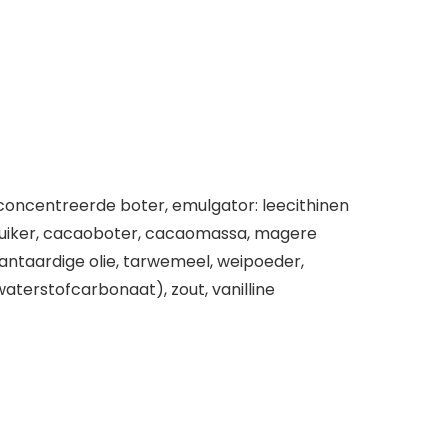
concentreerde boter, emulgator: leecithinen
(suiker, cacaoboter, cacaomassa, magere
lantaardige olie, tarwemeel, weipoeder,
aterstofcarbonaat), zout, vanilline