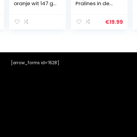
oranje wit 147 g,
Pralines in de
12 stuks
vorm van
CupCakes | Luxe
pralines |
€
19.99
Cadeau |
Geschenk |
Bonbons |
Chocolaatjes |
Volwassenen |
Man | Vrouw |
[arrow_forms id=’1628′]
Geschenkidee
liefde |
Verjaardag |
Mama | Papa |
Valentijn |
Moederdag