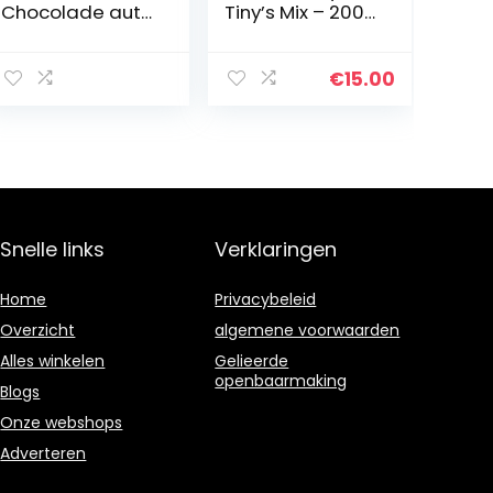
Chocolade auto
Tiny’s Mix – 200
– In houten kistje
gram – 22 stuks
|
mix assortiment
Verjaardagsca
€
15.00
deau | Geschenk
voor
autoliefhebbers
| Kinderen |
Volwassenen |
Grappig cadeau
| Man | Vrouw |
Snelle links
Verklaringen
Vaderdag |
Verjaardag
Home
Privacybeleid
Overzicht
algemene voorwaarden
Alles winkelen
Gelieerde
openbaarmaking
Blogs
Onze webshops
Adverteren