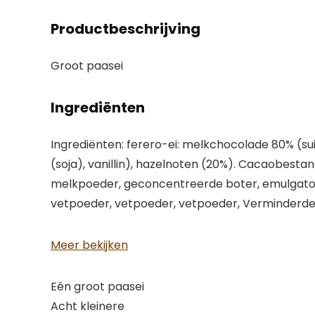
Productbeschrijving
Groot paasei
Ingrediënten
Ingrediënten: ferero-ei: melkchocolade 80% (s
(soja), vanillin), hazelnoten (20%). Cacaobest
melkpoeder, geconcentreerde boter, emulgator: le
vetpoeder, vetpoeder, vetpoeder, Verminderde ca
Meer bekijken
Eén groot paasei
Acht kleinere