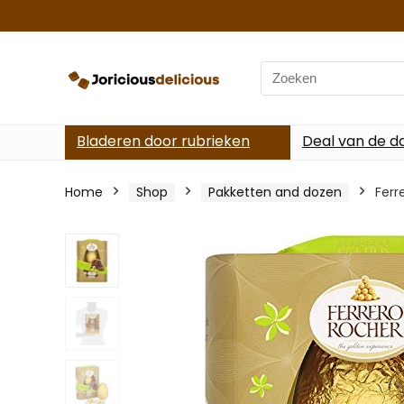
Search
for:
Bladeren door rubrieken
Deal van de d
Home
Shop
Pakketten and dozen
Ferr