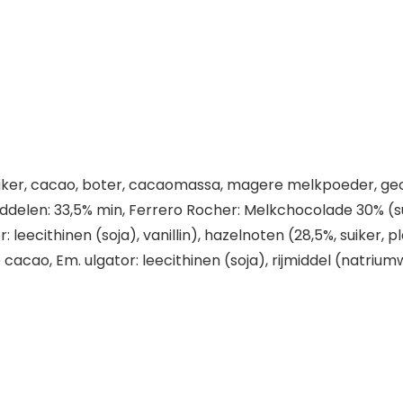
uiker, cacao, boter, cacaomassa, magere melkpoeder, ge
anddelen: 33,5% min, Ferrero Rocher: Melkchocolade 30% 
ecithinen (soja), vanillin), hazelnoten (28,5%, suiker, p
cao, Em. ulgator: leecithinen (soja), rijmiddel (natriumw