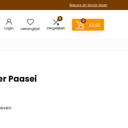
Nieuws en blogs lezen
0
0
€
0.00
Login
Vergelijken
verlanglijst
er Paasei
geven