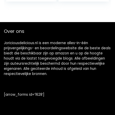
bruitssuiker
dragees confetti
kleuren pure
omhuld coating
suikerlaagje
boontjes geboorte
Over ons
communie candy
Joriciousdelicious.nl is een moderne alles-in-één
prijsvergelijkings- en beoordelingswebsite die de beste deals
biedt die beschikbaar zijn op amazon en u op de hoogte
houdt via de laatst toegevoegde blogs. Alle afbeeldingen
zijn auteursrechtelijk beschermd door hun respectievelijke
eigenaren. Alle geciteerde inhoud is afgeleid van hun
respectievelijke bronnen.
[arrow_forms id=’1628′]