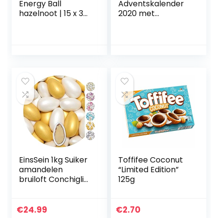
Energy Ball
Adventskalender
hazelnoot | 15 x 30
2020 met
g
beroemde
likeurmerken, 24
flessen 375 g, met
lekkere
vloeistofvulling
EinsSein 1kg Suiker
Toffifee Coconut
amandelen
“Limited Edition”
bruiloft Conchiglia
125g
Mix wit-goud
metaalachtig mat
suikerbonen wit
€
24.99
€
2.70