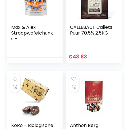
Max & Alex
CALLEBAUT Callets
Stroopwafelchunk
Puur 70.5% 2.5KG
s –
Stroopwafelstukje
s Pure Chocolade
– 120 gram
€
43.83
KoRo – Biologische
Anthon Berg