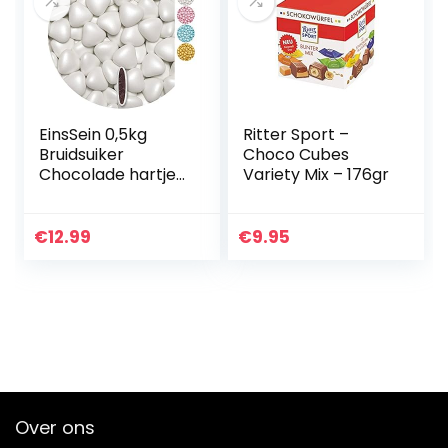
EinsSein 0,5kg
Ritter Sport –
Bruidsuiker
Choco Cubes
Chocolade hartjes
Variety Mix – 176gr
Dragées medium
wit parel mini
chocolade hartjes
€
12.99
€
9.95
dragee hart paars
doopsuiker bruiloft
chocoladehartjes
suiker gekleurd
suikerlaagje
geboorte
communie candy
Over ons