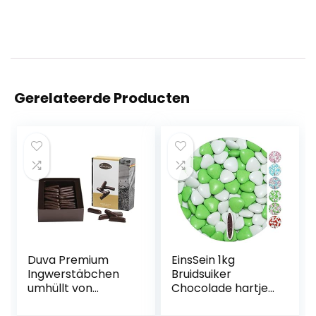
Gerelateerde Producten
Duva Premium
EinsSein 1kg
Ingwerstäbchen
Bruidsuiker
umhüllt von
Chocolade hartjes
belgischer
Dragées Mix