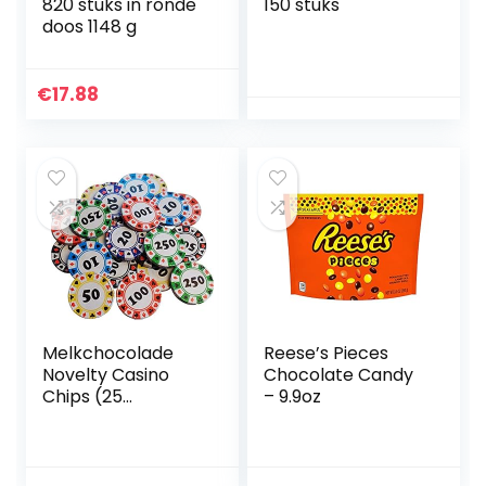
820 stuks in ronde
150 stuks
doos 1148 g
€
17.88
Melkchocolade
Reese’s Pieces
Novelty Casino
Chocolate Candy
Chips (25
– 9.9oz
meegeleverd)