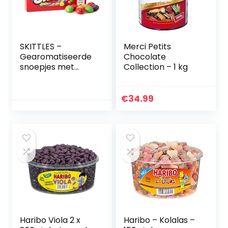
SKITTLES –
Merci Petits
Gearomatiseerde
Chocolate
snoepjes met
Collection – 1 kg
fruitsmaak – Doos
van 45 g
€
34.99
Haribo Viola 2 x
Haribo – Kolalas –